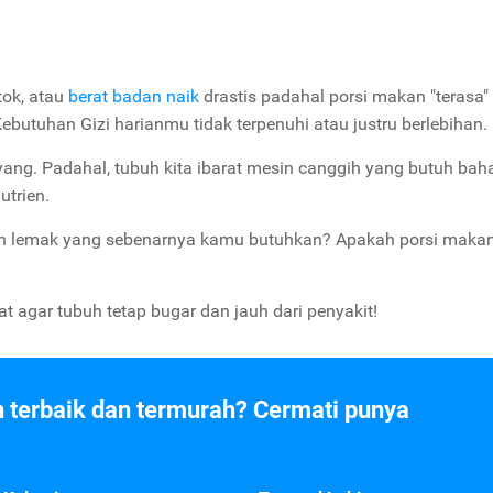
tok, atau
berat badan naik
drastis padahal porsi makan "terasa"
 Kebutuhan Gizi harianmu tidak terpenuhi atau justru berlebihan.
ang. Padahal, tubuh kita ibarat mesin canggih yang butuh bah
utrien.
 dan lemak yang sebenarnya kamu butuhkan? Apakah porsi mak
t agar tubuh tetap bugar dan jauh dari penyakit!
n terbaik dan termurah? Cermati punya