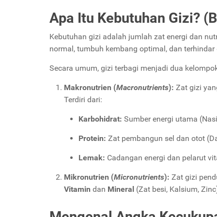
Apa Itu Kebutuhan Gizi? (
Kebutuhan gizi adalah jumlah zat energi dan nutr
normal, tumbuh kembang optimal, dan terhindar d
Secara umum, gizi terbagi menjadi dua kelompok
Makronutrien (
Macronutrients
):
Zat gizi ya
Terdiri dari:
Karbohidrat:
Sumber energi utama (Nasi, 
Protein:
Zat pembangun sel dan otot (Dag
Lemak:
Cadangan energi dan pelarut vit
Mikronutrien (
Micronutrients
):
Zat gizi pend
Vitamin
dan
Mineral
(Zat besi, Kalsium, Zinc
Mengenal Angka Kecukupa