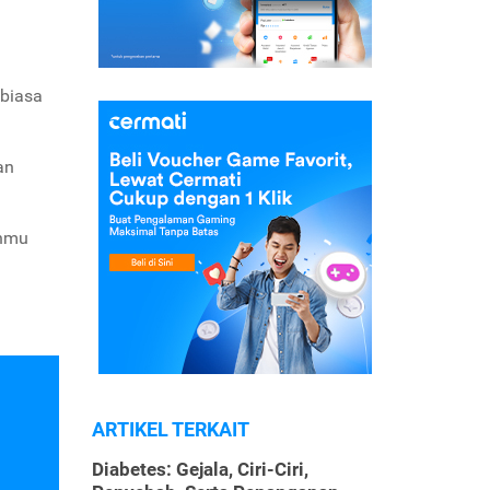
 biasa
an
anmu
ARTIKEL TERKAIT
Diabetes: Gejala, Ciri-Ciri,