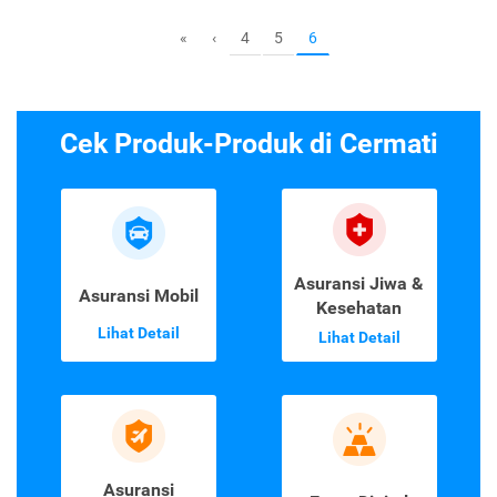
4
5
«
‹
6
Cek Produk-Produk di Cermati
Asuransi Jiwa &
Asuransi Mobil
Kesehatan
Lihat Detail
Lihat Detail
Asuransi