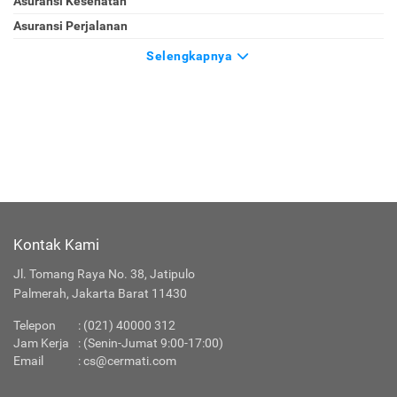
Asuransi Kesehatan
Asuransi Perjalanan
Selengkapnya
Kontak Kami
Jl. Tomang Raya No. 38, Jatipulo
Palmerah, Jakarta Barat 11430
Telepon
:
(021) 40000 312
Jam Kerja
: (Senin-Jumat 9:00-17:00)
Email
:
cs@cermati.com