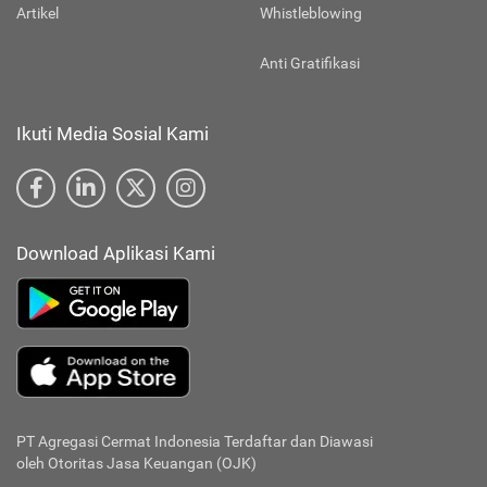
Artikel
Whistleblowing
Anti Gratifikasi
Ikuti Media Sosial Kami
Download Aplikasi Kami
PT Agregasi Cermat Indonesia
Terdaftar dan Diawasi
oleh Otoritas Jasa Keuangan (OJK)