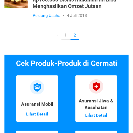
Menghasilkan Omzet Jutaan
Peluang Usaha
•
4 Juli 2018
1
‹
2
Cek Produk-Produk di Cermati
Asuransi Jiwa &
Asuransi Mobil
Kesehatan
Lihat Detail
Lihat Detail