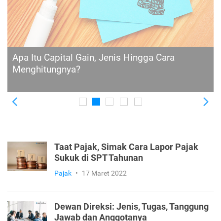
Surat Berharga Negara: Jenis, Keuntungan, dan
Cara Belinya
Previous
Ne
Taat Pajak, Simak Cara Lapor Pajak
Sukuk di SPT Tahunan
Pajak
•
17 Maret 2022
Dewan Direksi: Jenis, Tugas, Tanggung
Jawab dan Anggotanya