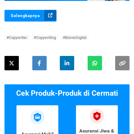
Selengkapnya
#Copywriter
#Copywriting
#BisnisDigital
Cek Produk-Produk di Cermati
Asuransi Jiwa &