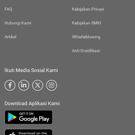
FAQ
Kebijakan Privasi
Hubungi Kami
Kebijakan SMKI
Artikel
Whistleblowing
Anti Gratifikasi
Ikuti Media Sosial Kami
Download Aplikasi Kami