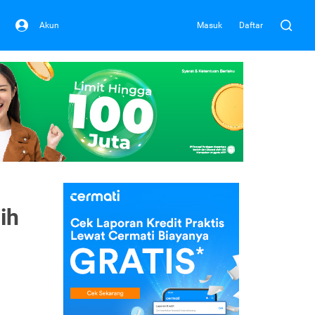
Akun
Masuk
Daftar
ih