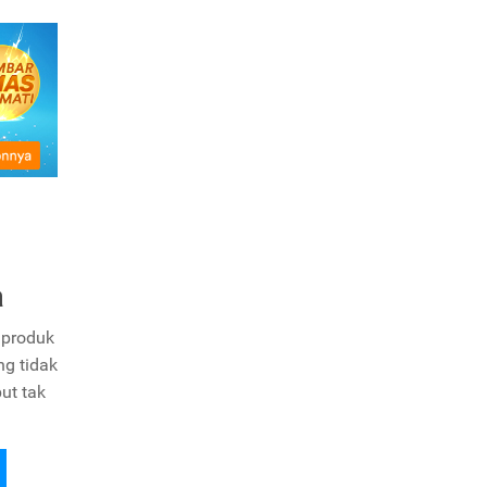
a
 produk
g tidak
ut tak