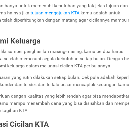
an hanya untuk memenuhi kebutuhan yang tak jelas tujuan dan
ama halnya jika
tujuan mengajukan KTA
kamu adalah untuk
ya telah diperhitungkan dengan matang agar cicilannya mampu 
mi Keluarga
ki sumber penghasilan masing-masing, kamu berdua harus
a setelah memenuhi segala kebutuhan setiap bulan. Dengan beg
 keluarga dalam melunasi cicilan KTA per bulannya.
uaran yang rutin dilakukan setiap bulan. Cek pula adakah keper
ekunder dan tersier, dan terlalu besar mencaplok keuangan kamu
luan dengan kualitas yang lebih rendah agar bisa mendapatka
u, kamu mampu menambah dana yang bisa disisihkan dan mempe
 tagihan KTA.
si Cicilan KTA