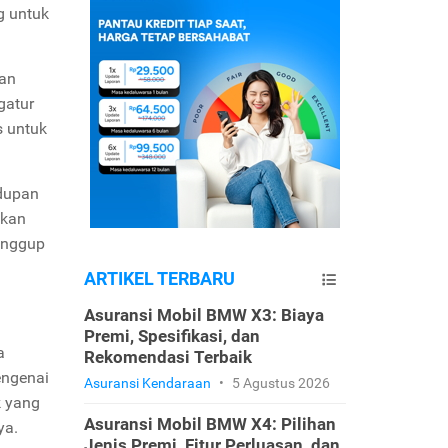
g untuk
dan
gatur
s untuk
idupan
ikan
anggup
ARTIKEL TERBARU
Asuransi Mobil BMW X3: Biaya
Premi, Spesifikasi, dan
a
Rekomendasi Terbaik
engenai
Asuransi Kendaraan
•
5 Agustus 2026
k yang
Asuransi Mobil BMW X4: Pilihan
ya.
Jenis Premi, Fitur Perluasan, dan