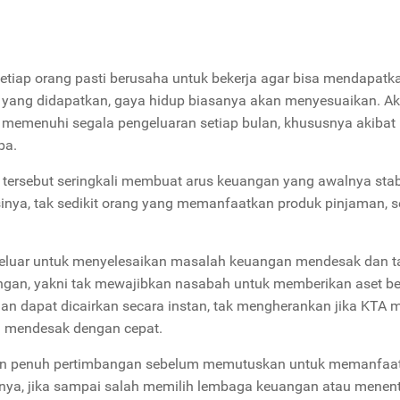
tiap orang pasti berusaha untuk bekerja agar bisa mendapatk
 yang didapatkan, gaya hidup biasanya akan menyesuaikan. A
 memenuhi segala pengeluaran setiap bulan, khususnya akibat
ba.
 tersebut seringkali membuat arus keuangan yang awalnya stab
nya, tak sedikit orang yang memanfaatkan produk pinjaman, 
keluar untuk menyelesaikan masalah keuangan mendesak dan t
ingan, yakni tak mewajibkan nasabah untuk memberikan aset b
an dapat dicairkan secara instan, tak mengherankan jika KTA 
an mendesak dengan cepat.
k dan penuh pertimbangan sebelum memutuskan untuk memanfaa
alnya, jika sampai salah memilih lembaga keuangan atau menen