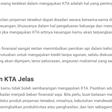
 orang terdekat dalam mengajukan KTA adalah hal yang pentin
cilan pinjaman tersebut dapat disadari secara bersama-sama 
uangan, khususnya dalam hal pengeluaran keluarga dan men
mi jika mengajukan KTA artinya keuangan kamu akan terpangka
an finansial sangat rentan menimbulkan percikan api dalam keh
utuskan untuk mengajukan kredit tanpa agunan, selalu diskus
g akan dipinjam, tenor pelunasan, angsuran maksimal yang s
n KTA Jelas
i, kamu tidak boleh sembarangan mengajukan KTA. Pastikan ad
kadar menjadi beban finansial saja. Bila perlu, buat batasan m
lalui produk pinjaman tersebut, misalnya, kebutuhan mendesa
ningkatkan produktivitas atau penghasilan, dan lain sebagain