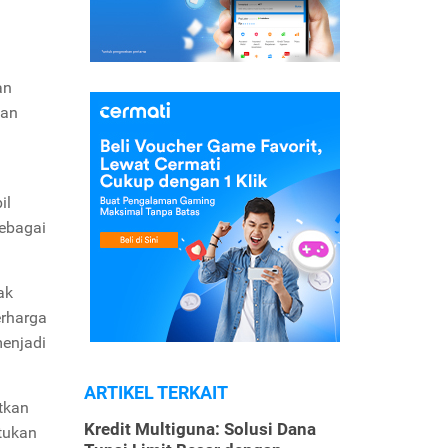
an
kan
il
sebagai
ak
erharga
menjadi
ARTIKEL TERKAIT
tkan
Kredit Multiguna: Solusi Dana
tukan