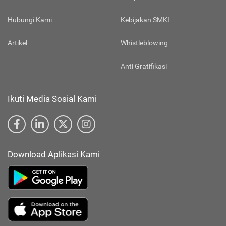
Hubungi Kami
Kebijakan SMKI
Artikel
Whistleblowing
Anti Gratifikasi
Ikuti Media Sosial Kami
Download Aplikasi Kami