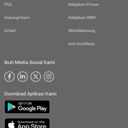
FAQ
Kebijakan Privasi
Hubungi Kami
Kebijakan SMKI
Artikel
Whistleblowing
Anti Gratifikasi
Ikuti Media Sosial Kami
Download Aplikasi Kami