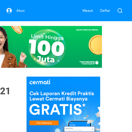
Akun
Masuk
Daftar
021