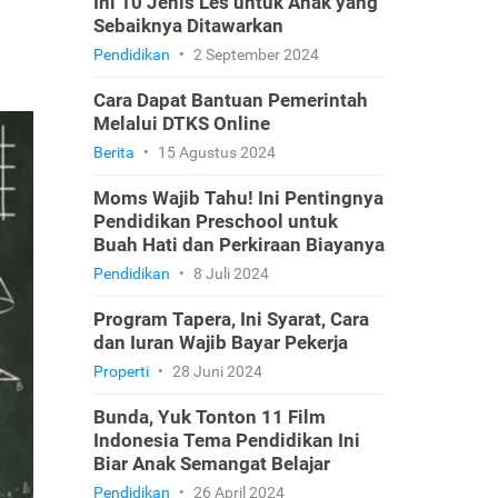
Ini 10 Jenis Les untuk Anak yang
Sebaiknya Ditawarkan
Pendidikan
•
2 September 2024
Cara Dapat Bantuan Pemerintah
Melalui DTKS Online
Berita
•
15 Agustus 2024
Moms Wajib Tahu! Ini Pentingnya
Pendidikan Preschool untuk
Buah Hati dan Perkiraan Biayanya
Pendidikan
•
8 Juli 2024
Program Tapera, Ini Syarat, Cara
dan Iuran Wajib Bayar Pekerja
Properti
•
28 Juni 2024
Bunda, Yuk Tonton 11 Film
Indonesia Tema Pendidikan Ini
Biar Anak Semangat Belajar
Pendidikan
•
26 April 2024