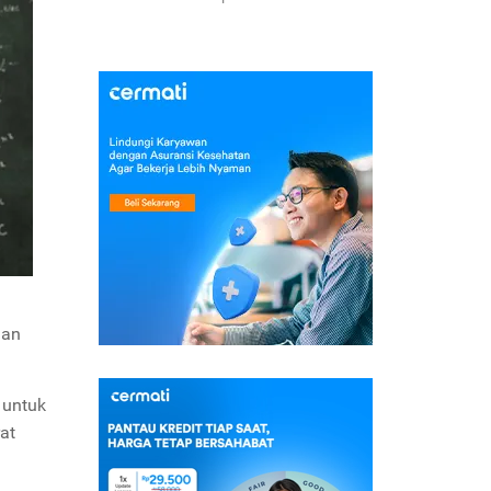
dan
 untuk
at