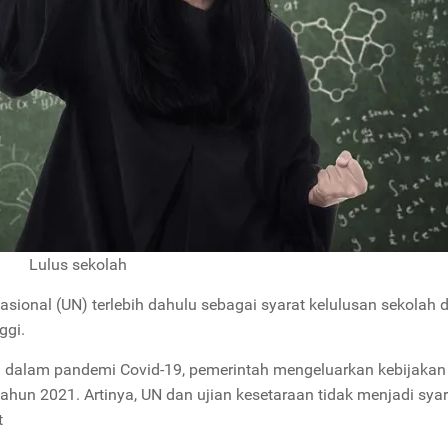
Lulus sekolah
sional (UN) terlebih dahulu sebagai syarat kelulusan sekolah 
ggi.
ih dalam pandemi Covid-19, pemerintah mengeluarkan kebijakan
ahun 2021. Artinya, UN dan ujian kesetaraan tidak menjadi syar
ke pendidikan lanjut