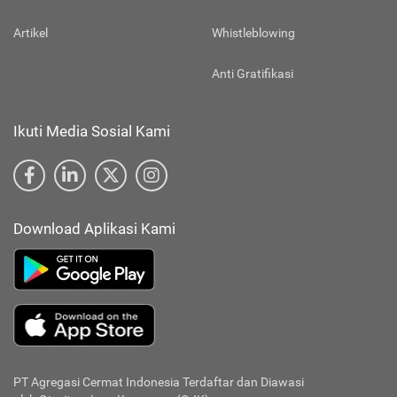
Artikel
Whistleblowing
Anti Gratifikasi
Ikuti Media Sosial Kami
Download Aplikasi Kami
PT Agregasi Cermat Indonesia
Terdaftar dan Diawasi