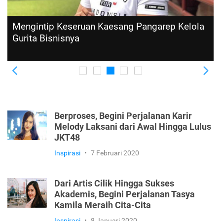
Mengintip Keseruan Kaesang Pangarep Kelola
Gurita Bisnisnya
Previous
Ne
Berproses, Begini Perjalanan Karir
Melody Laksani dari Awal Hingga Lulus
JKT48
Inspirasi
•
7 Februari 2020
Dari Artis Cilik Hingga Sukses
Akademis, Begini Perjalanan Tasya
Kamila Meraih Cita-Cita
Inspirasi
•
8 Januari 2020