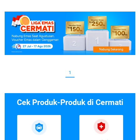
1
Cek Produk-Produk di Cermati