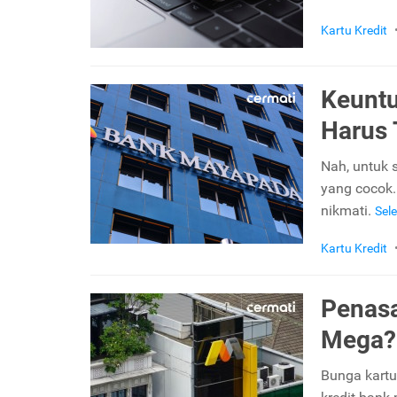
Kartu Kredit
Keuntu
Harus 
Nah, untuk 
yang cocok.
nikmati.
Sel
Kartu Kredit
Penasa
Mega? 
Bunga kartu