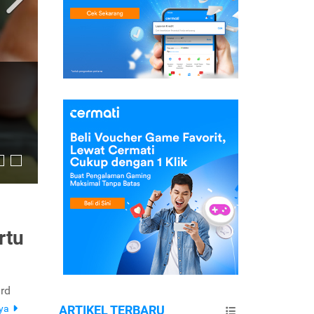
rtu
ard
nya
ARTIKEL TERBARU