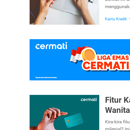
menggunaka
Kartu Kredit
Fitur 
Wanita
Kira-kira fi
milenial? In