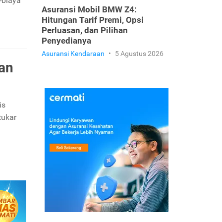
-biaya
Asuransi Mobil BMW Z4:
Hitungan Tarif Premi, Opsi
Perluasan, dan Pilihan
Penyedianya
Asuransi Kendaraan
•
5 Agustus 2026
han
is
tukar