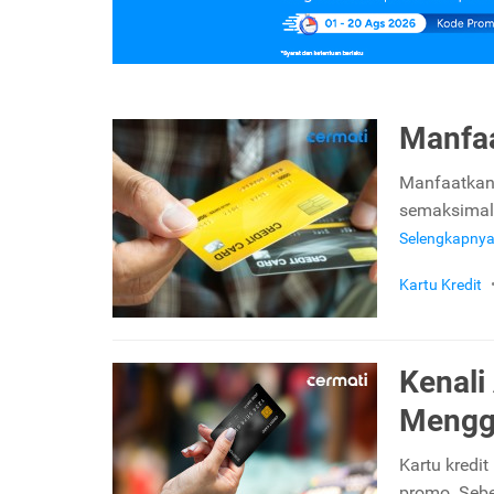
Manfaa
Manfaatkan 
semaksimal 
Selengkapny
Kartu Kredit
Kenali
Mengg
Kartu kredi
promo. Sebe