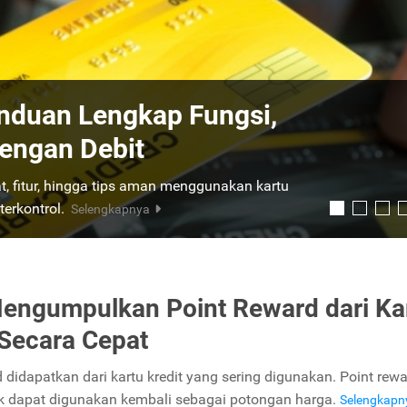
faat Kartu Kredit untuk
s
etika kamu bertransaksi. Simak artikel
berikut ini.
Selengkapnya
engumpulkan Point Reward dari Ka
 Secara Cepat
 didapatkan dari kartu kredit yang sering digunakan. Point rew
 dapat digunakan kembali sebagai potongan harga.
Selengkap