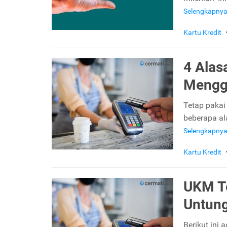
Selengkapny
Kartu Kredit
4 Alas
Menggu
Tetap pakai 
beberapa al
Selengkapny
Kartu Kredit
UKM Te
Untung
Berikut ini