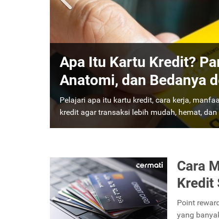
Bantu Cash Flow: 10 Man
Solusi Keuangan Cerda
Jangan ragu untuk menggunakan kartu kredit k
mengenai 10 keuntungan memiliki kartu kredit 
Cara M
Kredit
Point reward
yang banyak