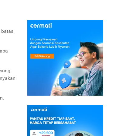
 batas
rapa
gsung
anyakan
n.