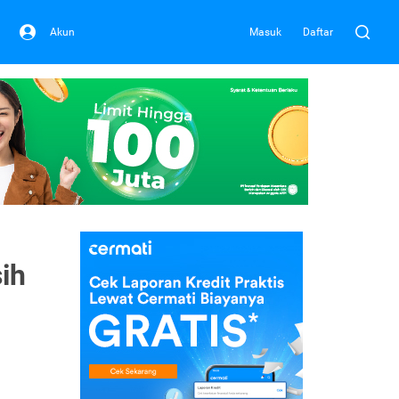
Akun
Masuk
Daftar
ih