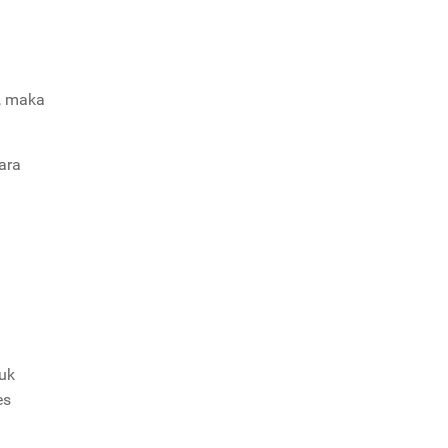
, maka
ara
uk
es