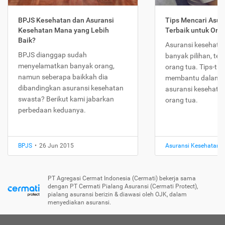
BPJS Kesehatan dan Asuransi
Tips Mencari Asur
Kesehatan Mana yang Lebih
Terbaik untuk Ora
Baik?
Asuransi kesehatan
BPJS dianggap sudah
banyak pilihan, te
menyelamatkan banyak orang,
orang tua. Tips-tips
namun seberapa baikkah dia
membantu dalam m
dibandingkan asuransi kesehatan
asuransi kesehatan
swasta? Berikut kami jabarkan
orang tua.
perbedaan keduanya.
BPJS
•
26 Jun 2015
Asuransi Kesehatan
•
PT Agregasi Cermat Indonesia (Cermati) bekerja sama
dengan PT Cermati Pialang Asuransi (Cermati Protect),
pialang asuransi berizin & diawasi oleh OJK, dalam
menyediakan asuransi.