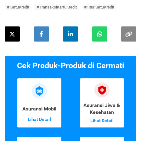
#KartuKredit
#TransaksiKartuKredit
#FiturKartuKredit
Cek Produk-Produk di Cermati
Asuransi Jiwa &
Asuransi Mobil
Kesehatan
Lihat Detail
Lihat Detail