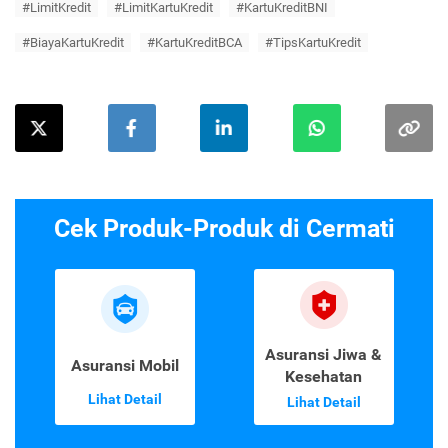
#LimitKredit
#LimitKartuKredit
#KartuKreditBNI
#BiayaKartuKredit
#KartuKreditBCA
#TipsKartuKredit
Cek Produk-Produk di Cermati
Asuransi Jiwa &
Asuransi Mobil
Kesehatan
Lihat Detail
Lihat Detail