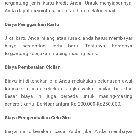
tergantung jenis kartu kredit Anda. Untuk menyiasatinya,
Anda dapat meminta salinan tagihan melalui email
.
Biaya Penggantian Kartu
Jika kartu Anda hilang atau rusak, anda harus membayar
biaya pergantian kartu baru. Tentunya, harganya
tergantung kebijakan masing-masing bank.
Biaya Pembatalan Cicilan
Biaya ini dikenakan bila Anda melakukan pelunasan awal
transaksi cicilan sebelum jangka waktu cicilan berakhir.
Besar biaya ini juga berbeda untuk masing-masing
penerbit kartu. Berkisar antara Rp 200.000-Rp250.000.
Biaya Pengembalian Cek/Giro
Biaya ini dikenakan pada Anda jika Anda membayar