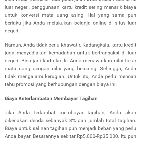
luar negeri, penggunaan kartu kredit sering menarik biaya
untuk konversi mata uang asing. Hal yang sama pun
berlaku jika Anda melakukan belanja online di situs luar
negeri.
Namun, Anda tidak perlu khawatir. Kadangkala, kartu kredit
juga menyediakan kemudahan untuk bertransaksi di luar
negeri. Bisa jadi kartu kredit Anda menawarkan nilai tukar
mata uang dengan nilai yang bersaing. Sehingga, Anda
tidak mengalami kerugian. Untuk itu, Anda perlu mencari
tahu promosi yang berhubungan dengan biaya ini.
Biaya Keterlambatan Membayar Tagihan
Jika Anda terlambat membayar tagihan, Anda akan
dikenakan denda sebanyak 3% dari jumlah total tagihan.
Biaya untuk salinan tagihan pun menjadi beban yang perlu
Anda bayar. Besarannya sekitar Rp5.000-Rp35.000. Itu pun