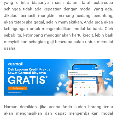
yang dirintis biasanya masih dalam taraf coba-coba
sehingga tidak ada kepastian dengan modal yang ada.
Jikalau berhasil mungkin memang sedang beruntung,
akan tetapi jika gagal, selain menyakitkan, Anda juga akan
kebingungan untuk mengembalikan modal ke bank. Oleh
sebab itu, ketimbang menggunakan kartu kredit, lebih baik
menyisihkan sebagian gaji beberapa bulan untuk memulai
usaha.
Namun demikian, jika usaha Anda sudah barang tentu
akan menghasilkan dan dapat mengembalikan modal