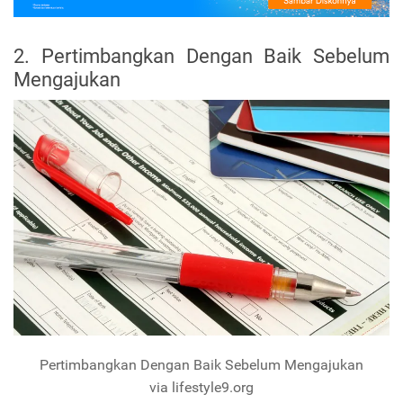
2. Pertimbangkan Dengan Baik Sebelum
Mengajukan
Pertimbangkan Dengan Baik Sebelum Mengajukan
via lifestyle9.org