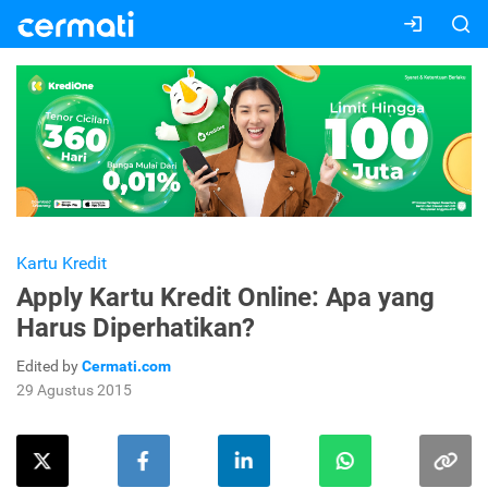
Kartu Kredit
Apply Kartu Kredit Online: Apa yang
Harus Diperhatikan?
Edited by
Cermati.com
29 Agustus 2015