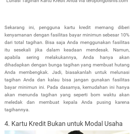
Lunasi Tagihan Kartu Kredit Anda via teropongbisnis.com
Sekarang ini, pengguna kartu kredit memang diberi
kenyamanan dengan fasilitas bayar minimun sebesar 10%
dari total tagihan. Bisa saja Anda menggunakan fasilitas
itu sesekali jika dalam keadaan mendesak. Namun,
apabila sering melakukannya, Anda hanya akan
dihadapkan dengan bunga tagihan yang membuat hutang
Anda membengkak. Jadi, biasakanlah untuk melunasi
tagihan Anda dan kalau bisa jangan gunakan fasilitas
bayar minimun ini. Pada dasarnya, kemudahan ini hanya
akan menunda tagihan yang seperti bom waktu akan
meledak dan membuat kepala Anda pusing karena
tagihannya.
4. Kartu Kredit Bukan untuk Modal Usaha