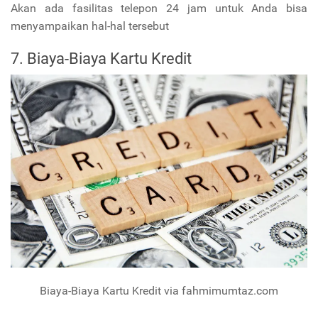
Akan ada fasilitas telepon 24 jam untuk Anda bisa
menyampaikan hal-hal tersebut
7. Biaya-Biaya Kartu Kredit
Biaya-Biaya Kartu Kredit via fahmimumtaz.com