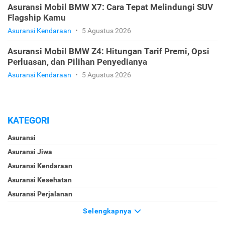
Asuransi Mobil BMW X7: Cara Tepat Melindungi SUV
Flagship Kamu
Asuransi Kendaraan
•
5 Agustus 2026
Asuransi Mobil BMW Z4: Hitungan Tarif Premi, Opsi
Perluasan, dan Pilihan Penyedianya
Asuransi Kendaraan
•
5 Agustus 2026
KATEGORI
Asuransi
Asuransi Jiwa
Asuransi Kendaraan
Asuransi Kesehatan
Asuransi Perjalanan
Selengkapnya