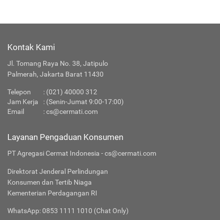
Kontak Kami
Jl. Tomang Raya No. 38, Jatipulo
Palmerah, Jakarta Barat 11430
Telepon
:
(021) 40000 312
Jam Kerja
: (Senin-Jumat 9:00-17:00)
Email
:
cs@cermati.com
Layanan Pengaduan Konsumen
PT Agregasi Cermat Indonesia - cs@cermati.com
Direktorat Jenderal Perlindungan
Konsumen dan Tertib Niaga
Kementerian Perdagangan RI
WhatsApp: 0853 1111 1010 (Chat Only)