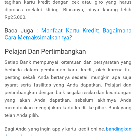
tagihan kartu kredit dengan cek atau giro yang harus
diproses melalui kliring. Biasanya, biaya kurang lebih
Rp25.000.
Baca Juga :
Manfaat Kartu Kredit: Bagaimana
Cara Memaksimalkannya?
Pelajari Dan Pertimbangkan
Setiap Bank mempunyai ketentuan dan persyaratan yang
berbeda dalam pembuatan kartu kredit, oleh karena itu,
penting sekali Anda bertanya sedetail mungkin apa saja
syarat serta fasilitas yang Anda dapatkan. Pelajari dan
pertimbangkan dengan baik segala resiko dan keuntungan
yang akan Anda dapatkan, sebelum akhirnya Anda
memutuskan mengajukan kartu kredit ke pihak Bank yang
telah Anda pilih.
Bagi Anda yang ingin apply kartu kredit online,
bandingkan