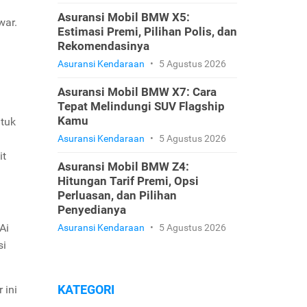
Asuransi Mobil BMW X5:
war.
Estimasi Premi, Pilihan Polis, dan
Rekomendasinya
Asuransi Kendaraan
•
5 Agustus 2026
Asuransi Mobil BMW X7: Cara
Tepat Melindungi SUV Flagship
Kamu
ntuk
Asuransi Kendaraan
•
5 Agustus 2026
it
Asuransi Mobil BMW Z4:
Hitungan Tarif Premi, Opsi
Perluasan, dan Pilihan
Penyedianya
Ai
Asuransi Kendaraan
•
5 Agustus 2026
si
KATEGORI
 ini