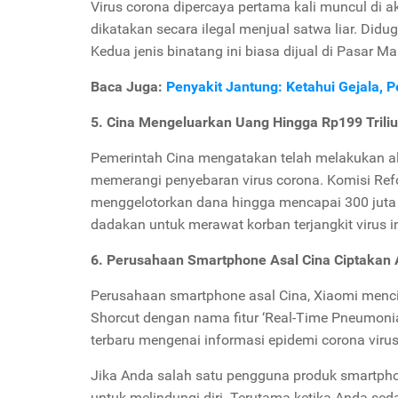
Virus corona dipercaya pertama kali muncul di a
dikatakan secara ilegal menjual satwa liar. Didug
Kedua jenis binatang ini biasa dijual di Pasar
Baca Juga:
Penyakit Jantung: Ketahui Gejala,
5. Cina Mengeluarkan Uang Hingga Rp199 Trili
Pemerintah Cina mengatakan telah melakukan alok
memerangi penyebaran virus corona. Komisi Re
menggelotorkan dana hingga mencapai 300 juta 
dadakan untuk merawat korban terjangkit virus in
6. Perusahaan Smartphone Asal Cina Ciptakan A
Perusahaan smartphone asal Cina, Xiaomi mencip
Shorcut dengan nama fitur ‘Real-Time Pneumonia
terbaru mengenai informasi epidemi corona virus
Jika Anda salah satu pengguna produk smartph
untuk melindungi diri. Terutama ketika Anda sed