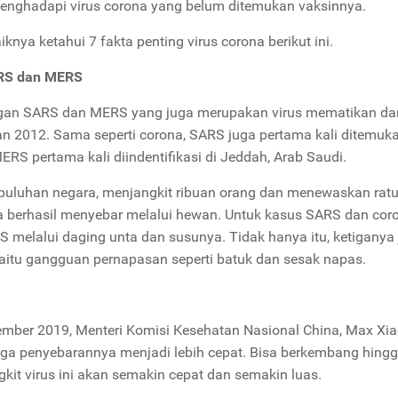
enghadapi virus corona yang belum ditemukan vaksinnya.
knya ketahui 7 fakta penting virus corona berikut ini.
ARS dan MERS
engan SARS dan MERS yang juga merupakan virus mematikan da
 2012. Sama seperti corona, SARS juga pertama kali ditemuka
RS pertama kali diindentifikasi di Jeddah, Arab Saudi.
uluhan negara, menjangkit ribuan orang dan menewaskan rat
a berhasil menyebar melalui hewan. Untuk kasus SARS dan cor
 melalui daging unta dan susunya. Tidak hanya itu, ketiganya
itu gangguan pernapasan seperti batuk dan sesak napas.
esember 2019, Menteri Komisi Kesehatan Nasional China, Max Xi
gga penyebarannya menjadi lebih cepat. Bisa berkembang hing
gkit virus ini akan semakin cepat dan semakin luas.