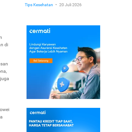
Tips Kesehatan
•
20 Juli 2026
n
n di
usan
ona,
 juga
aowei
ga