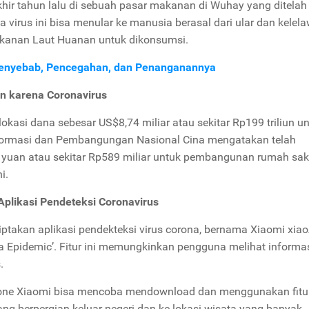
khir tahun lalu di sebuah pasar makanan di Wuhay yang ditelah
a virus ini bisa menular ke manusia berasal dari ular dan kelela
 Makanan Laut Huanan untuk dikonsumsi.
 Penyebab, Pencegahan, dan Penanganannya
un karena Coronavirus
asi dana sebesar US$8,74 miliar atau sekitar Rp199 triliun u
formasi dan Pembangungan Nasional Cina mengatakan telah
yuan atau sekitar Rp589 miliar untuk pembangunan rumah sak
i.
plikasi Pendeteksi Coronavirus
takan aplikasi pendekteksi virus corona, bernama Xiaomi xiao
 Epidemic’. Fitur ini memungkinkan pengguna melihat informa
.
one Xiaomi bisa mencoba mendownload dan menggunakan fitur
ang berpergian keluar negeri dan ke lokasi wisata yang banyak