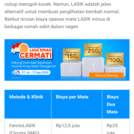
cukup merogoh kocek. Namun, LASIK adalah jalan
alternatif untuk membuat penglihatan kembali normal.
Berikut rincian biaya operasi mata LASIK minus di
berbagai rumah sakit dalam negeri.
Metode & Klinik
Biaya per Mata
Biaya
Dua
Mata
FemtoLASIK
Rp12,5 juta
Rp25
(Ciputra SMG)
juta