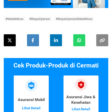
#MataMinus
#BiayaOperasi
#BiayaOperasiMataMinus
Cek Produk-Produk di Cermati
Asuransi Jiwa &
Asuransi Mobil
Kesehatan
Lihat Detail
Lihat Detail