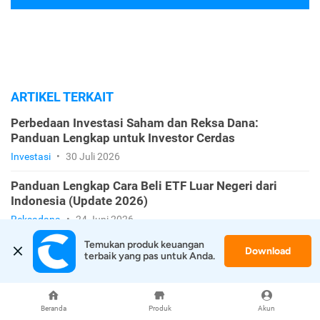
ARTIKEL TERKAIT
Perbedaan Investasi Saham dan Reksa Dana:
Panduan Lengkap untuk Investor Cerdas
Investasi
•
30 Juli 2026
Panduan Lengkap Cara Beli ETF Luar Negeri dari
Indonesia (Update 2026)
Reksadana
•
24 Juni 2026
Temukan produk keuangan 
Sama-Sama Punya Risiko Rendah, Lebih Baik
Download
terbaik yang pas untuk Anda.
Investasi Emas atau Reksa Dana?
Investasi
•
27 Maret 2026
Beranda
Produk
Akun
Pasar Saham & Kripto Lagi Merah? Ini Racikan