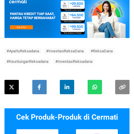
#ApaItuReksadana
#InvestasiReksaDana
#ReksaDana
#KeuntunganReksadana
#InvestasiReksadana
Cek Produk-Produk di Cermati