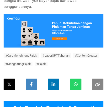
bangsa ini. Jadi, yuk bayar pajak dan awasi
penggunaannya.
#CaraMenghitungPajak
#LaporSPTTahunan
#ContentCreator
#MenghitungPajak
#Pajak