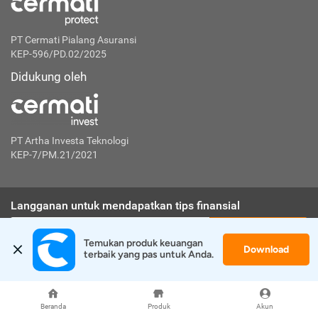
PT Cermati Pialang Asuransi
KEP-596/PD.02/2025
Didukung oleh
PT Artha Investa Teknologi
KEP-7/PM.21/2021
Langganan untuk mendapatkan tips finansial
Berlangganan
Temukan produk keuangan 
Download
terbaik yang pas untuk Anda.
Disclaimer:
Cermati merupakan penyelenggara agregasi jasa keuangan yang terdaftar di
OJK. Oleh karena itu, produk dan/atau layanan jasa keuangan yang
Beranda
Produk
Akun
ditawarkan bukan merupakan produk dan/atau layanan jasa keuangan yang