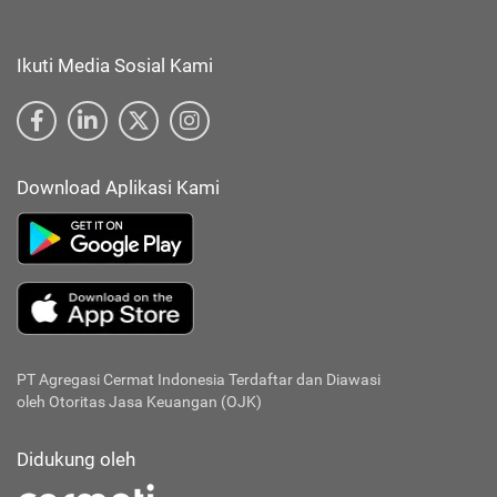
Ikuti Media Sosial Kami
Download Aplikasi Kami
PT Agregasi Cermat Indonesia
Terdaftar dan Diawasi
oleh Otoritas Jasa Keuangan (OJK)
Didukung oleh