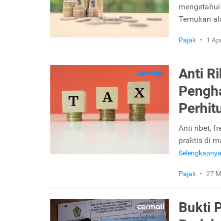
mengetahui 
Temukan al
Pajak
•
1 Ap
Anti R
Pengha
Perhit
Anti ribet, 
praktis di m
Selengkapny
Pajak
•
27 M
Bukti 