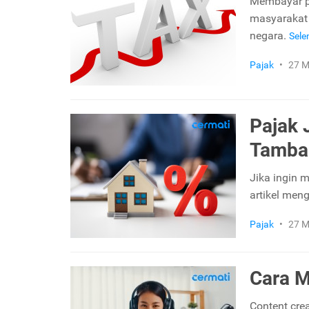
Membayar pa
masyarakat 
negara.
Sel
Pajak
•
27 M
Pajak 
Tamba
Jika ingin 
artikel men
Pajak
•
27 M
Cara M
Content crea