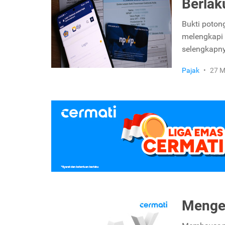
Berlak
Bukti poton
melengkapi 
selengkapn
Pajak
•
27 M
Mengen