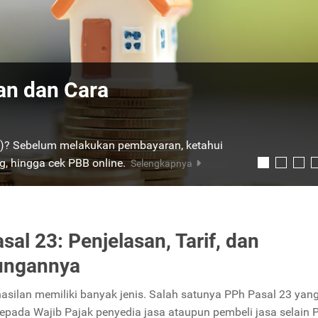
i, dan Jenis-Jenisnya
a? Serta apa saja manfaatnya? Berikut
ng wajib diketahui
Selengkapnya
sal 23: Penjelasan, Tarif, dan
ungannya
asilan memiliki banyak jenis. Salah satunya PPh Pasal 23 yan
epada Wajib Pajak penyedia jasa ataupun pembeli jasa selain 