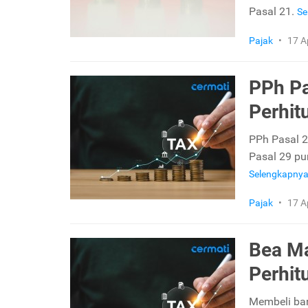
Pasal 21.
Se
Pajak
•
17 A
PPh Pas
Perhit
PPh Pasal 2
Pasal 29 pu
Selengkapny
Pajak
•
17 A
Bea Ma
Perhit
Membeli bar