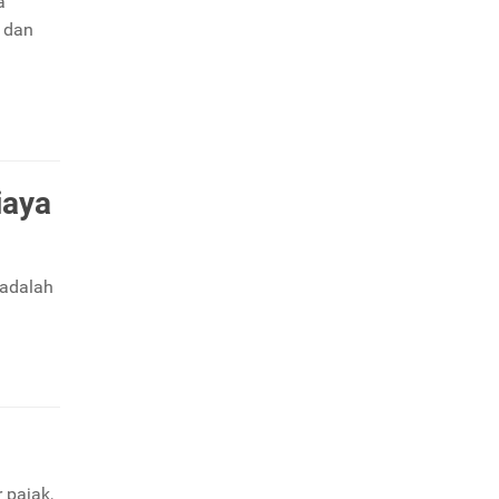
a
 dan
iaya
 adalah
 pajak,