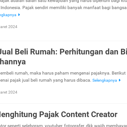
jak adalah salah satu kewajiban yang harus dipenuhi bagi kit
Indonesia. Pajak sendiri memiliki banyak manfaat bagi bangsa
engkapnya
aret 2024
Jual Beli Rumah: Perhitungan dan B
hannya
membeli rumah, maka harus paham mengenai pajaknya. Berikut
genai pajak jual beli rumah yang harus dibaca.
Selengkapnya
aret 2024
enghitung Pajak Content Creator
tor seperti selebgram, youtuber, fotografer, dkk wajib membayar