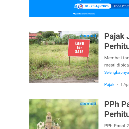
Pajak 
Perhit
Membeli tan
mesti dibic
Selengkapny
Pajak
•
1 Ap
PPh Pa
Perhit
PPh Pasal 2