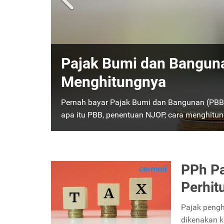
Pengertian Pajak, Fungs
Apa dimaksud dengan pajak? apa saja jenisny
beberapa ciri pajak, jenis, serta fungsinya ya
PPh Pa
Perhit
Pajak pengh
dikenakan k