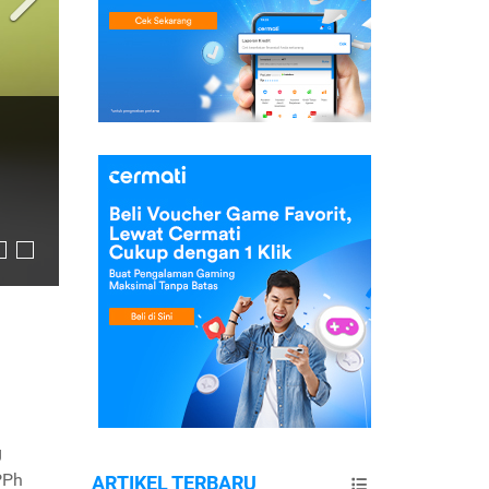
g
PPh
ARTIKEL TERBARU