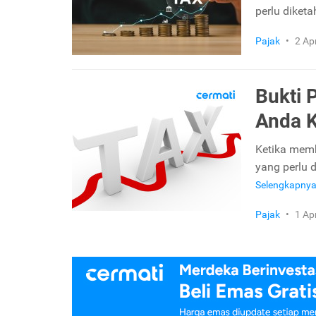
perlu diketa
Pajak
•
2 Ap
Bukti 
Anda K
Ketika mem
yang perlu 
Selengkapny
Pajak
•
1 Ap