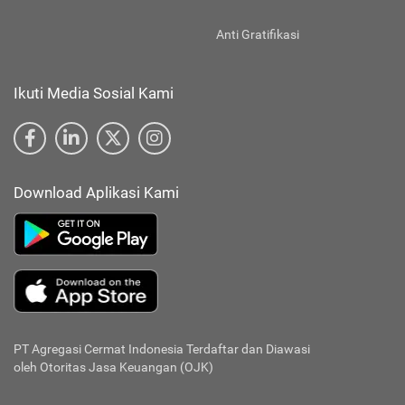
Anti Gratifikasi
Ikuti Media Sosial Kami
Download Aplikasi Kami
PT Agregasi Cermat Indonesia
Terdaftar dan Diawasi
oleh Otoritas Jasa Keuangan (OJK)