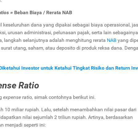
h.
tios =
Beban Biaya / Rerata NAB
l keseluruhan dana yang dipakai sebagai biaya operasional, ja
aksi, urusan administrasi, pelunasan pajak, serta lain sebagainya
, langkah selanjutnya adalah menghitung rerata
NAB
yang dipe
t surat utang, saham, atau deposito di produk reksa dana. Deng
iketahui Investor untuk Ketahui Tingkat Risiko dan Return Inv
ense Ratio
ng
expense ratio,
simak contohnya berikut ini.
10 miliar rupiah. Lalu, setelah menambahkan nilai pasar dari
apatkan nilai sejumlah 2 triliun rupiah. Artinya, berdasarkan
n menjadi seperti ini: