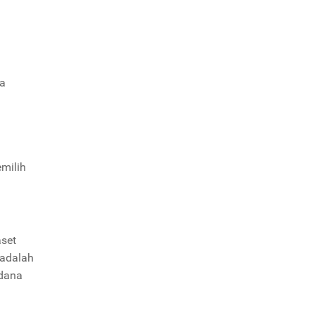
ga
emilih
aset
 adalah
 dana