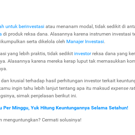
h untuk berinvestasi
atau menanam modal, tidak sedikit di ant
a
di produk reksa dana. Alasannya karena instrumen investasi t
ikumpulkan serta dikelola oleh
Manajer Investasi
.
i yang lebih praktis, tidak sedikit
investor
reksa dana yang ke
ilnya. Alasannya karena mereka kerap luput tak memasukkan k
aya.
dan krusial terhadap hasil perhitungan investor terkait keuntu
a kamu ingin tahu lebih lanjut tentang apa itu maksud
expense ra
gsinya, simak penjelasan berikut ini.
u Per Minggu, Yuk Hitung Keuntungannya Selama Setahun!
an menguntungkan? Cermati solusinya!