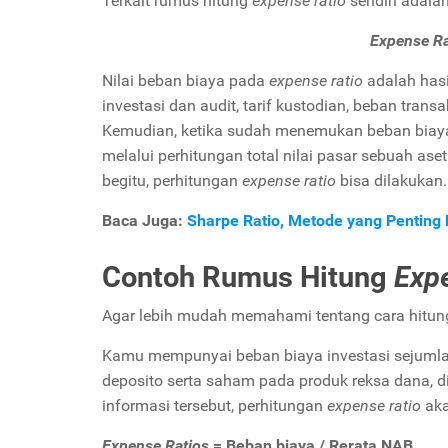
Terkait rumus hitung
expense ratio
sendiri adala
Expense Ra
Nilai beban biaya pada
expense ratio
adalah hasi
investasi dan audit, tarif kustodian, beban trans
Kemudian, ketika sudah menemukan beban biaya
melalui perhitungan total nilai pasar sebuah ase
begitu, perhitungan
expense ratio
bisa dilakukan.
Baca Juga:
Sharpe Ratio, Metode yang Penting D
Contoh Rumus Hitung
Exp
Agar lebih mudah memahami tentang cara hitu
Kamu mempunyai beban biaya investasi sejumlah 
deposito serta saham pada produk reksa dana, did
informasi tersebut, perhitungan
expense ratio
aka
Expense Ratios
= Beban biaya / Rerata NAB