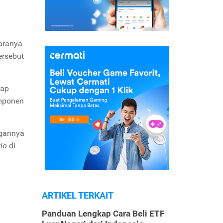
aranya
ersebut
rap
omponen
ngannya
tio
di
ARTIKEL TERKAIT
Panduan Lengkap Cara Beli ETF