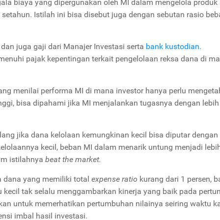
ala biaya yang dipergunakan oleh MI dalam mengelola produk 
 setahun. Istilah ini bisa disebut juga dengan sebutan rasio be
an juga gaji dari Manajer Investasi serta
bank kustodian
.
enuhi pajak kepentingan terkait pengelolaan reksa dana di m
ang menilai performa MI di mana investor hanya perlu mengetah
 tinggi, bisa dipahami jika MI menjalankan tugasnya dengan lebih
dibilang jika dana kelolaan kemungkinan kecil bisa diputar dengan
kelolaannya kecil, beban MI dalam menarik untung menjadi lebih
lam istilahnya
beat the market.
a dana yang memiliki total
expense ratio
kurang dari 1 persen, 
lu kecil tak selalu menggambarkan kinerja yang baik pada per
jurkan untuk memerhatikan pertumbuhan nilainya seiring waktu k
si imbal hasil investasi.