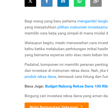
Bagi orang yang baru pertama
mengambil langka
yang menjatuhkan
pilihan instrumen investasiny
memiliki cara kerja yang simpel di mana modal d
Walaupun begitu, meski menawarkan cara investas
keliru ketika melakukan perhitungan imbal has
yang bernama
expense ratio
atau rasio beban bi
Padahal, komponen ini memiliki peranan penting 
dari investasi di instrumen reksa dana. Nah, jik
produk reksa dana
, termasuk cara hitung dan fun
Baca Juga:
Budget Nabung Reksa Dana 100 Rib
Bingung cari investasi reksa dana yang aman d
Mulai Berinvestasi Sekarang!