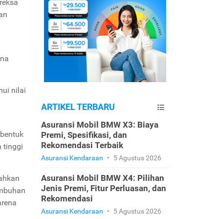
reksa
ban
ana
ui nilai
ARTIKEL TERBARU
Asuransi Mobil BMW X3: Biaya
 bentuk
Premi, Spesifikasi, dan
Rekomendasi Terbaik
 tinggi
Asuransi Kendaraan
•
5 Agustus 2026
Asuransi Mobil BMW X4: Pilihan
bahkan
Jenis Premi, Fitur Perluasan, dan
tumbuhan
Rekomendasi
arena
Asuransi Kendaraan
•
5 Agustus 2026