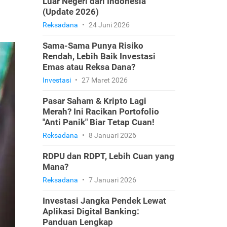
Luar Negeri dari Indonesia
(Update 2026)
Reksadana
•
24 Juni 2026
Sama-Sama Punya Risiko
Rendah, Lebih Baik Investasi
Emas atau Reksa Dana?
Investasi
•
27 Maret 2026
Pasar Saham & Kripto Lagi
Merah? Ini Racikan Portofolio
"Anti Panik" Biar Tetap Cuan!
Reksadana
•
8 Januari 2026
RDPU dan RDPT, Lebih Cuan yang
Mana?
Reksadana
•
7 Januari 2026
Investasi Jangka Pendek Lewat
Aplikasi Digital Banking:
Panduan Lengkap