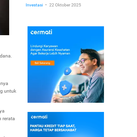
Investasi
•
22 Oktober 2025
 dana.
anya
ng untuk
nya
 rerata