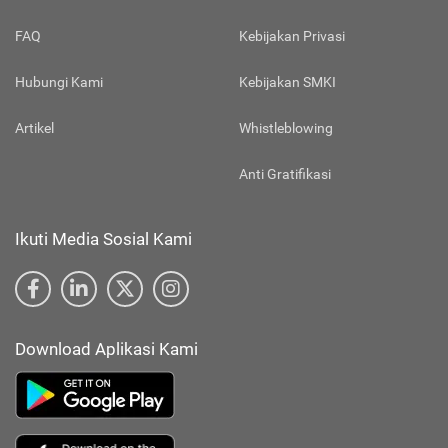
FAQ
Kebijakan Privasi
Hubungi Kami
Kebijakan SMKI
Artikel
Whistleblowing
Anti Gratifikasi
Ikuti Media Sosial Kami
Download Aplikasi Kami