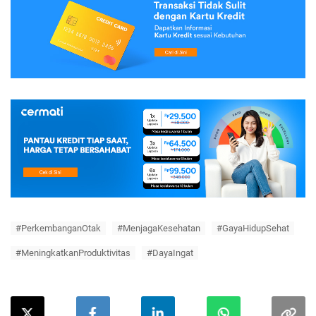
#PerkembanganOtak
#MenjagaKesehatan
#GayaHidupSehat
#MeningkatkanProduktivitas
#DayaIngat