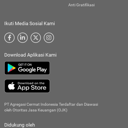
Anti Gratifikasi
Ikuti Media Sosial Kami
Download Aplikasi Kami
PT Agregasi Cermat Indonesia
Terdaftar dan Diawasi
oleh Otoritas Jasa Keuangan (OJK)
Didukung oleh