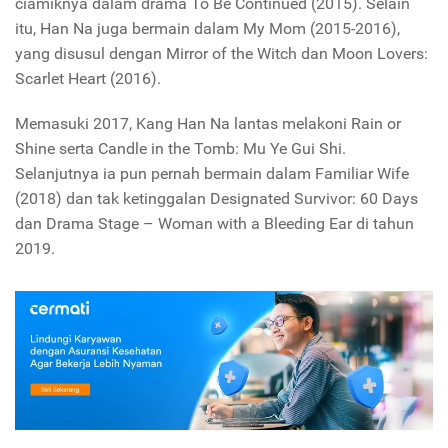
ciamiknya dalam drama
To Be
Continued
(2015). Selain
itu, Han Na juga bermain dalam
My Mom
(2015-2016),
yang disusul dengan
Mirror of the Witch
dan
Moon Lovers:
Scarlet Heart
(2016).
Memasuki 2017, Kang Han Na lantas melakoni
Rain or
Shine
serta
Candle in the Tomb: Mu Ye
Gui Shi.
Selanjutnya ia pun pernah bermain dalam
Familiar Wife
(2018) dan tak ketinggalan
Designated Survivor: 60 Days
dan
Drama Stage – Woman with a Bleeding Ear
di tahun
2019.