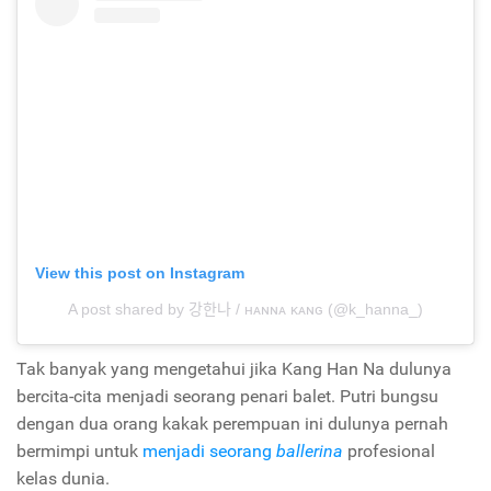
View this post on Instagram
A post shared by 강한나 / ʜᴀɴɴᴀ ᴋᴀɴɢ (@k_hanna_)
Tak banyak yang mengetahui jika Kang Han Na dulunya
bercita-cita menjadi seorang penari balet. Putri bungsu
dengan dua orang kakak perempuan ini dulunya pernah
bermimpi untuk
menjadi seorang
ballerina
profesional
kelas dunia.