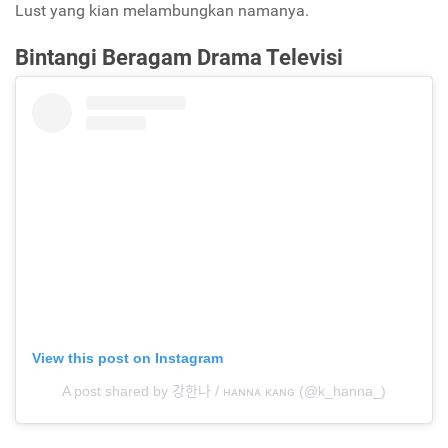
Lust
yang kian melambungkan namanya.
Bintangi Beragam Drama Televisi
View this post on Instagram
A post shared by 강한나 / ʜᴀɴɴᴀ ᴋᴀɴɢ (@k_hanna_)