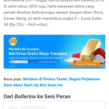
Arts Awards
2017 hingga
SBS Entertainment Awards
2018.
Di akhir tahun 2020 saja, harta kekayaan aktris yang
pernah diisukan berhubungan spesial dengan aktor China,
Darren Wang, ini telah menembus angka 5 – 6 juta Dollar
AS (Rp 70,6 – 84,8 miliar).
Baca juga:
Bersinar di Pentas Teater, Begini Perjalanan
Karir Aktor Start-Up Kim Seon-Ho
Dari
Ballerina
ke Seni Peran