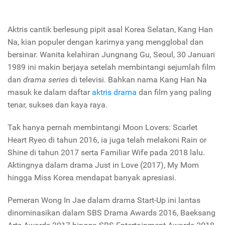
Aktris cantik berlesung pipit asal Korea Selatan, Kang Han
Na, kian populer dengan karirnya yang mengglobal dan
bersinar. Wanita kelahiran Jungnang Gu, Seoul, 30 Januari
1989 ini makin berjaya setelah membintangi sejumlah film
dan
drama series
di televisi. Bahkan nama Kang Han Na
masuk ke dalam daftar
aktris drama
dan film yang paling
tenar, sukses dan kaya raya.
Tak hanya pernah membintangi
Moon Lovers: Scarlet
Heart Ryeo
di tahun 2016, ia juga telah melakoni
Rain or
Shine
di tahun 2017 serta
Familiar Wife
pada 2018 lalu.
Aktingnya dalam drama
Just in Love
(2017),
My Mom
hingga
Miss Korea
mendapat banyak apresiasi.
Pemeran Wong In Jae dalam drama
Start-Up
ini lantas
dinominasikan dalam
SBS Drama Awards
2016,
Baeksang