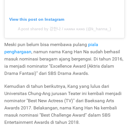
View this post on Instagram
A post shared by 강한나 / ʜᴀɴɴᴀ ᴋᴀɴɢ (@k_hanna_)
Meski pun belum bisa membawa pulang
piala
penghargaan
, namun nama Kang Han Na sudah berhasil
masuk nominasi beragam ajang bergengsi. Di tahun 2016,
ia menjadi nominator "
Excellence Award
(Aktris dalam
Drama Fantasi)"
dari
SBS Drama Awards
.
Kemudian di tahun berikutnya, Kang yang lulus dari
Universitas Chung-Ang jurusan Teater ini kembali menjadi
nominator "
Best New Actress (TV)"
dari
Baeksang Arts
Awards
2017. Belakangan, nama Kang Han Na kembali
masuk nominasi "
Best Challenge Award"
dalam
SBS
Entertainment Awards
di tahun 2018.