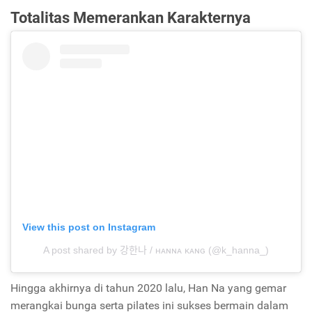
Totalitas Memerankan Karakternya
View this post on Instagram
A post shared by 강한나 / ʜᴀɴɴᴀ ᴋᴀɴɢ (@k_hanna_)
Hingga akhirnya di tahun 2020 lalu, Han Na yang gemar
merangkai bunga serta pilates ini sukses bermain dalam