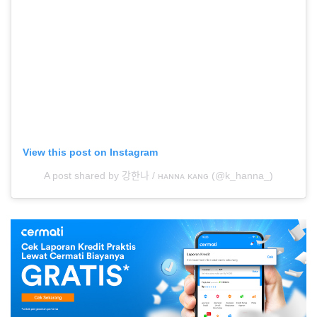
View this post on Instagram
A post shared by 강한나 / ʜᴀɴɴᴀ ᴋᴀɴɢ (@k_hanna_)