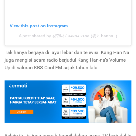
View this post on Instagram
A post shared by 강한나 / ʜᴀɴɴᴀ ᴋᴀɴɢ (@k_hanna_)
Tak hanya berjaya di layar lebar dan televisi. Kang Han Na
juga mengisi acara radio berjudul
Kang Han-na’s Volume
Up
di saluran
KBS Cool FM
sejak tahun lalu.
Selain itu, ia juga pernah tampil dalam acara TV berjudul
In