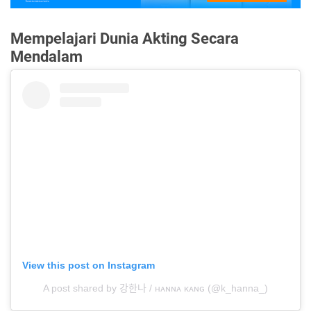
Mempelajari Dunia Akting Secara
Mendalam
View this post on Instagram
A post shared by 강한나 / ʜᴀɴɴᴀ ᴋᴀɴɢ (@k_hanna_)