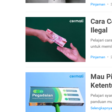
Pinjaman
•
Cara C
Ilegal
Pelajari car
untuk memi
Pinjaman
•
Mau Pi
Keten
Pelajari sy
panduan mud
Selengkapny