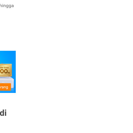
 hingga
di