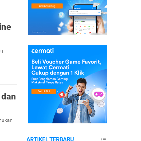
ine
ng
 dan
emukan
ARTIKEL TERBARU