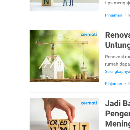
tips mengaj
Pinjaman
•
Renova
Untun
Renovasi ru
rumah dapa
Selengkapny
Pinjaman
•
Jadi B
Penger
Menin