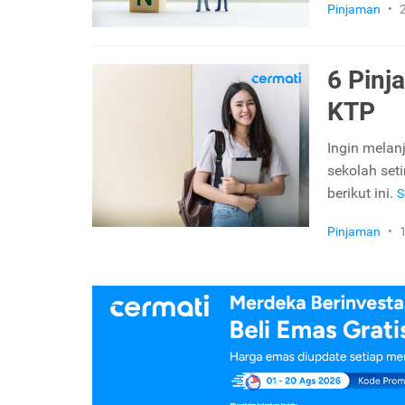
Pinjaman
•
6 Pinj
KTP
Ingin melan
sekolah set
berikut ini.
S
Pinjaman
•