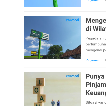
Mengen
di Wil
Pegadaian 
pertumbuhan
mengenai p
Pinjaman
•
Punya 
Pinjam
Keuang
Situasi yang