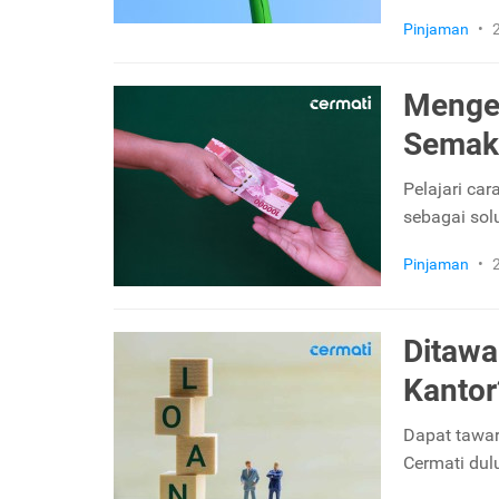
Pinjaman
•
Mengen
Semaki
Pelajari ca
sebagai sol
Pinjaman
•
Ditawa
Kantor
Dapat tawar
Cermati dulu