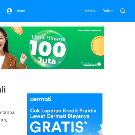
Akun
Masuk
Daftar
li
n tanpa
uan,