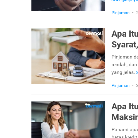
Pinjaman
•
Apa It
Syarat
Pinjaman d
rendah, dan 
yang jelas.
Pinjaman
•
Apa It
Maksi
Pahami apa 
batas kredit