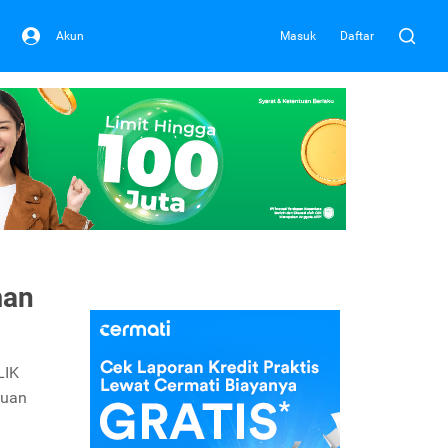
Akun
Masuk
Daftar
man
LIK
juan