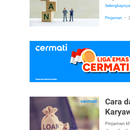
Selengkapny
Pinjaman
•
Cara d
Karya
Pinjaman k