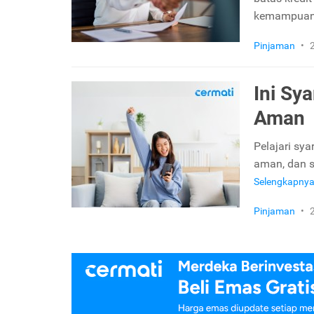
kemampuan 
Pinjaman
•
Ini Sy
Aman
Pelajari sy
aman, dan s
Selengkapny
Pinjaman
•