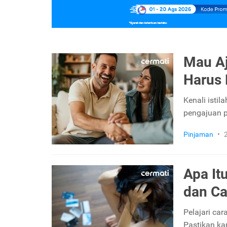
Mau Aju
Harus
Kenali istil
pengajuan p
Pinjaman
•
Apa It
dan Ca
Pelajari car
Pastikan k