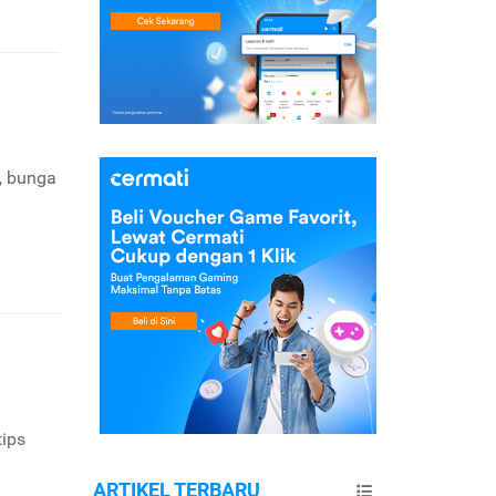
l, bunga
tips
ARTIKEL TERBARU