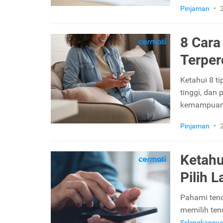
Pinjaman
•
8 Cara
Terper
Ketahui 8 ti
tinggi, dan 
kemampua
Pinjaman
•
Ketahu
Pilih 
Pahami tenor
memilih teno
Selengkapny