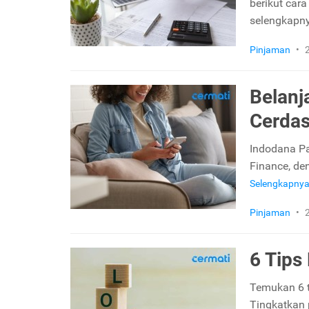
berikut car
selengkapn
Pinjaman
•
Belanj
Cerdas
Indodana Pa
Finance, den
Selengkapny
Pinjaman
•
6 Tips
Temukan 6 t
Tingkatkan 