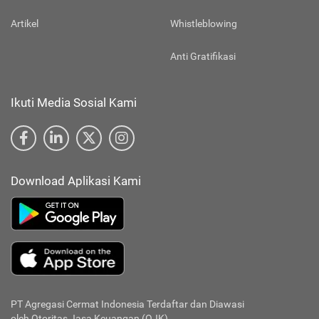
Artikel
Whistleblowing
Anti Gratifikasi
Ikuti Media Sosial Kami
Download Aplikasi Kami
PT Agregasi Cermat Indonesia
Terdaftar dan Diawasi
oleh Otoritas Jasa Keuangan (OJK)