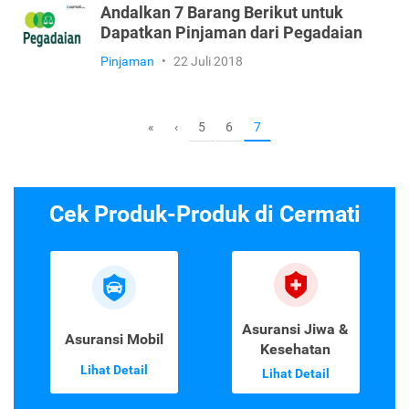
Andalkan 7 Barang Berikut untuk
Dapatkan Pinjaman dari Pegadaian
Pinjaman
•
22 Juli 2018
5
6
«
‹
7
Cek Produk-Produk di Cermati
Asuransi Jiwa &
Asuransi Mobil
Kesehatan
Lihat Detail
Lihat Detail