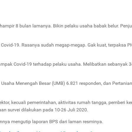
ampir 8 bulan lamanya. Bikin pelaku usaha babak belur. Penj
at Covid-19. Rasanya sudah megap-megap. Gak kuat, terpaksa P
dampak Covid-19 terhadap pelaku usaha. Melibatkan sebanyak 
), Usaha Menengah Besar (UMB) 6.821 responden, dan Pertania
or, kecuali pemerintahan, aktivitas rumah tangga, pemberi ker
an survei dilakukan pada 10-26 Juli 2020.
sannya mengutip laporan BPS dari laman resminya.