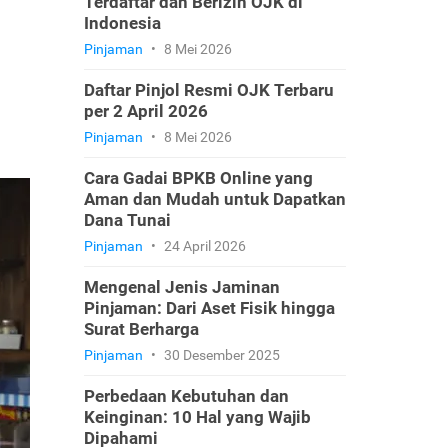
Terdaftar dan Berizin OJK di
Indonesia
Pinjaman
•
8 Mei 2026
Daftar Pinjol Resmi OJK Terbaru
per 2 April 2026
Pinjaman
•
8 Mei 2026
Cara Gadai BPKB Online yang
Aman dan Mudah untuk Dapatkan
Dana Tunai
Pinjaman
•
24 April 2026
Mengenal Jenis Jaminan
Pinjaman: Dari Aset Fisik hingga
Surat Berharga
Pinjaman
•
30 Desember 2025
Perbedaan Kebutuhan dan
Keinginan: 10 Hal yang Wajib
Dipahami