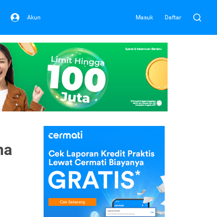
Akun
Masuk
Daftar
ha