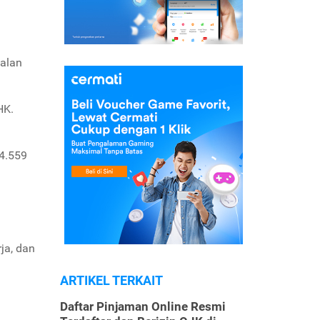
ualan
HK.
34.559
n
ja, dan
ARTIKEL TERKAIT
Daftar Pinjaman Online Resmi