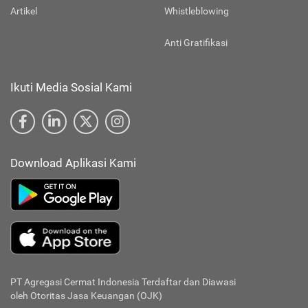
Artikel
Whistleblowing
Anti Gratifikasi
Ikuti Media Sosial Kami
Download Aplikasi Kami
PT Agregasi Cermat Indonesia
Terdaftar dan Diawasi
oleh Otoritas Jasa Keuangan (OJK)