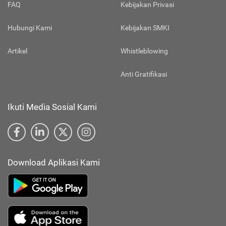
FAQ
Kebijakan Privasi
Hubungi Kami
Kebijakan SMKI
Artikel
Whistleblowing
Anti Gratifikasi
Ikuti Media Sosial Kami
Download Aplikasi Kami