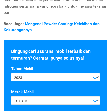
membahas mengenai perbedaan antara angin biasa dan
nitrogen serta mana yang lebih baik untuk mengisi tekanan
ban.
Baca Juga:
Mengenal Powder Coating: Kelebihan dan
Kekurangannya
Bingung cari asuransi mobil terbaik dan
termurah? Cermati punya solusinya!
Tahun Mobil
2023
Merek Mobil
TOYOTA