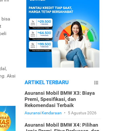
 bisa
t
eli
dal,
ing.
Aksi
ARTIKEL TERBARU
Asuransi Mobil BMW X3: Biaya
Premi, Spesifikasi, dan
Rekomendasi Terbaik
Asuransi Kendaraan
•
5 Agustus 2026
Asuransi Mobil BMW X4: Pilihan