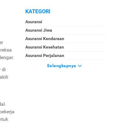
KATEGORI
Asuransi
Asuransi Jiwa
Asuransi Kendaraan
er
Asuransi Kesehatan
 reksa
Asuransi Perjalanan
dengar.
Selengkapnya
 di
kili
al.
bekerja
ntuk