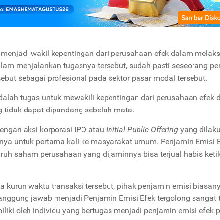
k menjadi wakil kepentingan dari perusahaan efek dalam mela
alam menjalankan tugasnya tersebut, sudah pasti seseorang per
sebut sebagai profesional pada sektor pasar modal tersebut.
alah tugas untuk mewakili kepentingan dari perusahaan efek 
ng tidak dapat dipandang sebelah mata.
dengan aksi korporasi IPO atau
Initial Public Offering
yang dilak
ya untuk pertama kali ke masyarakat umum. Penjamin Emisi 
ruh saham perusahaan yang dijaminnya bisa terjual habis keti
ma kurun waktu transaksi tersebut, pihak penjamin emisi biasan
tanggung jawab menjadi Penjamin Emisi Efek tergolong sangat t
imiliki oleh individu yang bertugas menjadi penjamin emisi efek 