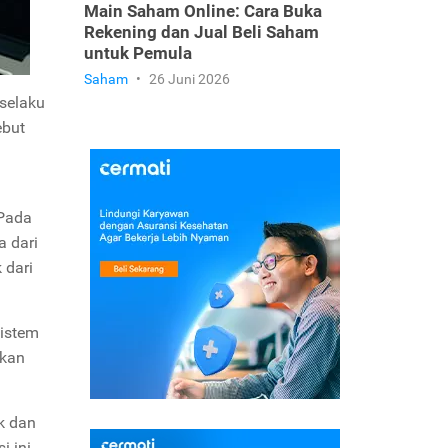
Main Saham Online: Cara Buka
Rekening dan Jual Beli Saham
untuk Pemula
Saham
•
26 Juni 2026
 selaku
ebut
 Pada
a dari
 dari
istem
ukan
k dan
i ini