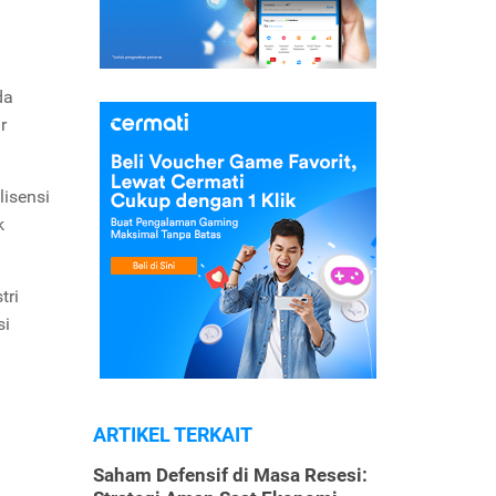
da
r
lisensi
k
tri
si
ARTIKEL TERKAIT
Saham Defensif di Masa Resesi: