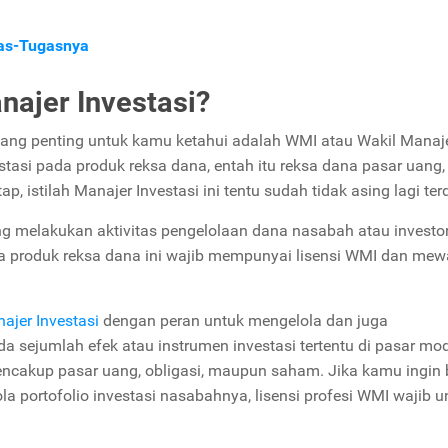
as-Tugasnya
najer Investasi?
in yang penting untuk kamu ketahui adalah WMI atau Wakil Manaj
asi pada produk reksa dana, entah itu reksa dana pasar uang,
 istilah Manajer Investasi ini tentu sudah tidak asing lagi ter
g melakukan aktivitas pengelolaan dana nasabah atau investor
a produk reksa dana ini wajib mempunyai lisensi WMI dan mewa
ajer Investasi
dengan peran untuk mengelola dan juga
da sejumlah efek atau instrumen investasi tertentu di pasar mod
ncakup pasar uang, obligasi, maupun saham. Jika kamu ingin 
 portofolio investasi nasabahnya, lisensi profesi WMI wajib u