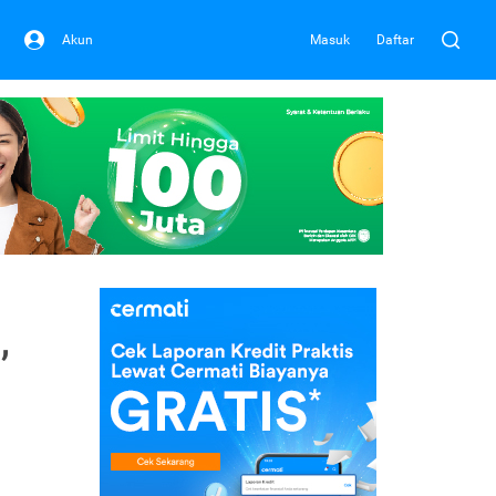
Akun
Masuk
Daftar
,