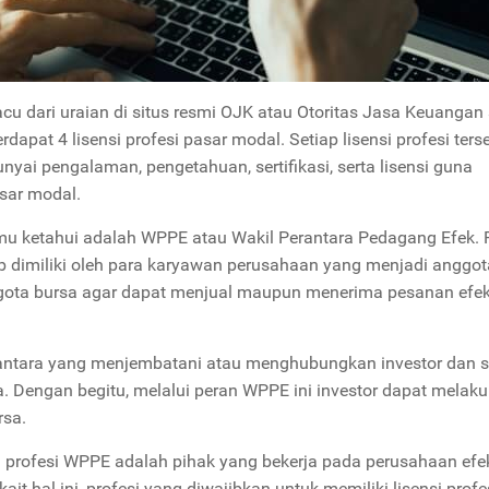
cu dari uraian di situs resmi OJK atau Otoritas Jasa Keuangan
erdapat 4 lisensi profesi pasar modal. Setiap lisensi profesi ters
yai pengalaman, pengetahuan, sertifikasi, serta lisensi guna
sar modal.
kamu ketahui adalah WPPE atau Wakil Perantara Pedagang Efek.
ib dimiliki oleh para karyawan perusahaan yang menjadi anggot
ggota bursa agar dapat menjual maupun menerima pesanan efek
ntara yang menjembatani atau menghubungkan investor dan s
. Dengan begitu, melalui peran WPPE ini investor dapat melak
rsa.
i profesi WPPE adalah pihak yang bekerja pada perusahaan efe
ait hal ini, profesi yang diwajibkan untuk memiliki lisensi profes