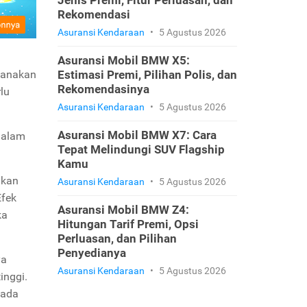
Jenis Premi, Fitur Perluasan, dan
Rekomendasi
Asuransi Kendaraan
•
5 Agustus 2026
Asuransi Mobil BMW X5:
ksanakan
Estimasi Premi, Pilihan Polis, dan
Rekomendasinya
lu
Asuransi Kendaraan
•
5 Agustus 2026
Asuransi Mobil BMW X7: Cara
dalam
Tepat Melindungi SUV Flagship
Kamu
ukan
Asuransi Kendaraan
•
5 Agustus 2026
Efek
Asuransi Mobil BMW Z4:
ka
Hitungan Tarif Premi, Opsi
Perluasan, dan Pilihan
Penyedianya
ya
Asuransi Kendaraan
•
5 Agustus 2026
inggi.
pada