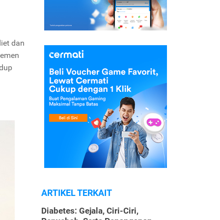
iet dan
ajemen
idup
ARTIKEL TERKAIT
Diabetes: Gejala, Ciri-Ciri,