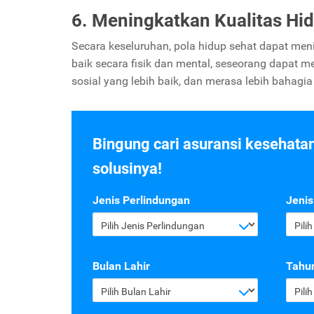
6. Meningkatkan Kualitas Hi
Secara keseluruhan, pola hidup sehat dapat men
baik secara fisik dan mental, seseorang dapat m
sosial yang lebih baik, dan merasa lebih bahag
Bingung cari asuransi kesehata
solusinya!
Jenis Perlindungan
Jenis
Pilih Jenis Perlindungan
Pili
Bulan Lahir
Tahun
Pilih Bulan Lahir
Pili