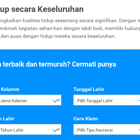
dup secara Keseluruhan
ingkatkan kualitas hidup seseorang secara signifikan. Dengan
enikmati kegiatan sehari-hari dengan lebih baik, memiliki hubu
ia dan puas dengan hidup mereka secara keseluruhan.
n terbaik dan termurah? Cermati punya
 Kelamin
Tanggal Lahir
h Jenis Kelamin
Pilih Tanggal Lahir
 Lahir
Cara Klaim
h Tahun Lahir
Pilih Tipe Asuransi