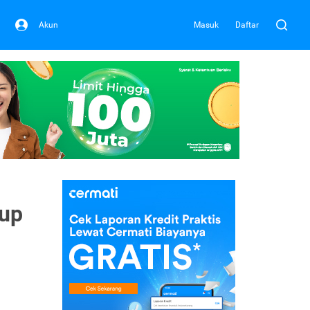
Akun
Masuk
Daftar
dup