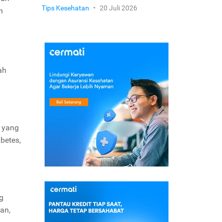
Tips Kesehatan
•
20 Juli 2026
h
ah
 yang
betes,
g
an,