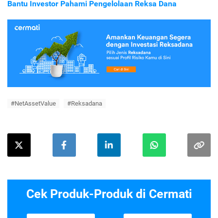
Bantu Investor Pahami Pengelolaan Reksa Dana
#NetAssetValue
#Reksadana
Cek Produk-Produk di Cermati