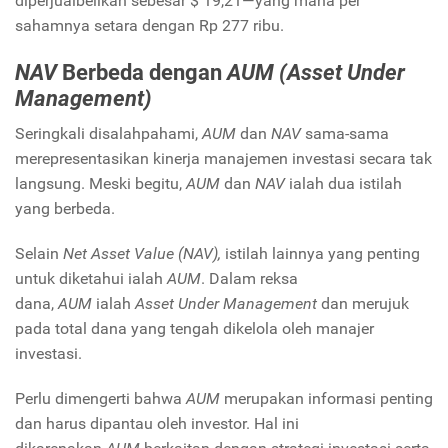
diperjualbelikan sebesar $ 19,21—yang mana per
sahamnya setara dengan Rp 277 ribu.
NAV
Berbeda dengan
AUM (Asset Under
Management)
Seringkali disalahpahami,
AUM
dan
NAV
sama-sama
merepresentasikan kinerja manajemen investasi secara tak
langsung. Meski begitu,
AUM
dan
NAV
ialah dua istilah
yang berbeda.
Selain
Net Asset Value (NAV),
istilah lainnya yang penting
untuk diketahui ialah
AUM
. Dalam reksa
dana,
AUM
ialah
Asset Under Management
dan
merujuk
pada total dana yang tengah dikelola oleh manajer
investasi.
Perlu dimengerti bahwa
AUM
merupakan informasi penting
dan harus dipantau oleh investor. Hal ini