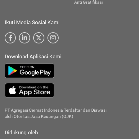
Anti Gratifikasi
Ikuti Media Sosial Kami
Download Aplikasi Kami
PT Agregasi Cermat Indonesia
Terdaftar dan Diawasi
oleh Otoritas Jasa Keuangan (OJK)
Didukung oleh