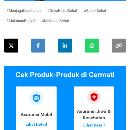
#MenjagaKesehatan
#GayaHidupSehat
#SnackSehat
#MakananBergizi
#MakananSehat
Cek Produk-Produk di Cermati
Asuransi Jiwa &
Asuransi Mobil
Kesehatan
Lihat Detail
Lihat Detail