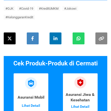
#OJK
#Covid-19
#KreditUMKM
#Jokowi
#KelonggaranKredit
Cek Produk-Produk di Cermati
Asuransi Jiwa &
Asuransi Mobil
Kesehatan
Lihat Detail
Lihat Detail