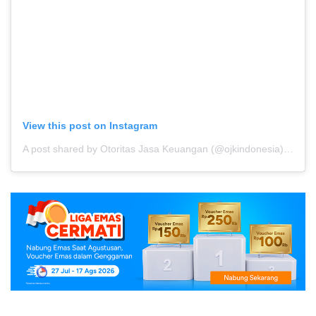
View this post on Instagram
A post shared by Otoritas Jasa Keuangan (@ojkindonesia)
on
Mar