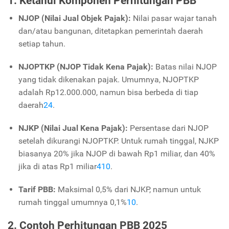
1. Ketahui Komponen Perhitungan PBB
NJOP (Nilai Jual Objek Pajak):
Nilai pasar wajar tanah
dan/atau bangunan, ditetapkan pemerintah daerah
setiap tahun.
NJOPTKP (NJOP Tidak Kena Pajak):
Batas nilai NJOP
yang tidak dikenakan pajak. Umumnya, NJOPTKP
adalah Rp12.000.000, namun bisa berbeda di tiap
daerah
2
4
.
NJKP (Nilai Jual Kena Pajak):
Persentase dari NJOP
setelah dikurangi NJOPTKP. Untuk rumah tinggal, NJKP
biasanya 20% jika NJOP di bawah Rp1 miliar, dan 40%
jika di atas Rp1 miliar
4
10
.
Tarif PBB:
Maksimal 0,5% dari NJKP, namun untuk
rumah tinggal umumnya 0,1%
10
.
2. Contoh Perhitungan PBB 2025