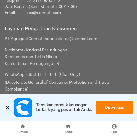
Telepon
:
(021) 40000 312
Jam Kerja
: (Senin-Jumat 9:00-17:00)
Email
:
cs@cermati.com
Layanan Pengaduan Konsumen
PT Agregasi Cermat Indonesia - cs@cermati.com
Direktorat Jenderal Perlindungan
Konsumen dan Tertib Niaga
Kementerian Perdagangan RI
WhatsApp: 0853 1111 1010 (Chat Only)
(Directorate General of Consumer Protection and Trade
Compliance)
Temukan produk keuangan 
Download
Cermati
Lainnya
terbaik yang pas untuk Anda.
Tentang Kami
Syarat & Ketentuan
Beranda
Produk
Akun