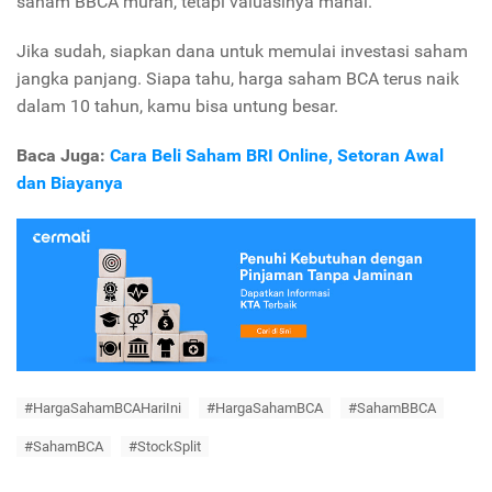
saham BBCA murah, tetapi valuasinya mahal.
Jika sudah, siapkan dana untuk memulai investasi saham
jangka panjang. Siapa tahu, harga saham BCA terus naik
dalam 10 tahun, kamu bisa untung besar.
Baca Juga:
Cara Beli Saham BRI Online, Setoran Awal
dan Biayanya
#HargaSahamBCAHariIni
#HargaSahamBCA
#SahamBBCA
#SahamBCA
#StockSplit