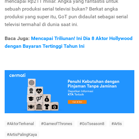
mencapai Rp211 miliar. Angka yang fantastis untuk
sebuah produksi serial televisi bukan? Berkat angka
produksi yang super itu, GoT pun didaulat sebagai serial
televisi termahal di dunia saat ini.
Baca Juga:
Mencapai Triliunan! Ini Dia 8 Aktor Hollywood
dengan Bayaran Tertinggi Tahun Ini
#AktorTerkenal
#GameofThrones
#GoTseason8
#Artis
#ArtisPalingKaya