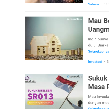
Saham
•
11
Mau Be
Uangm
Ingin punya
dulu. Biark
Selengkapny
Investasi
•
3
Sukuk 
Masa 
Mau investa
dengan moda
Selengkapny