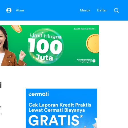
Akun
Masuk
Daftar
i
k
n