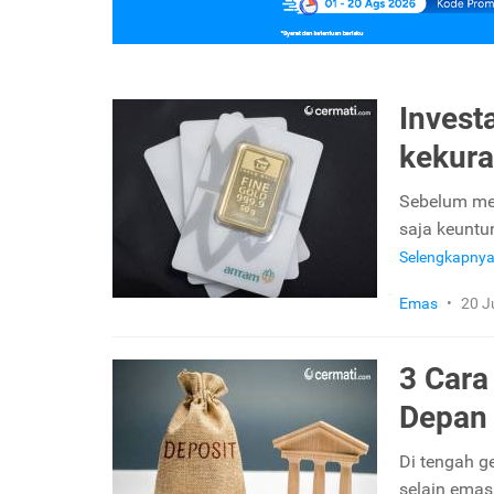
Invest
kekur
Sebelum mem
saja keuntu
Selengkapny
Emas
•
20 J
3 Cara
Depan
Di tengah g
selain emas 