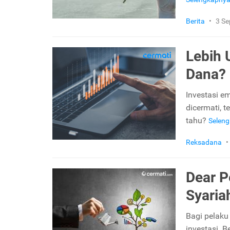
Berita
•
3 S
Lebih 
Dana? 
Investasi e
dicermati, 
tahu?
Selen
Reksadana
•
Dear P
Syari
Bagi pelaku
investasi. 