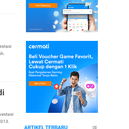
estasi
ah.
di
vestasi
R013.
ARTIKEL TERBARU