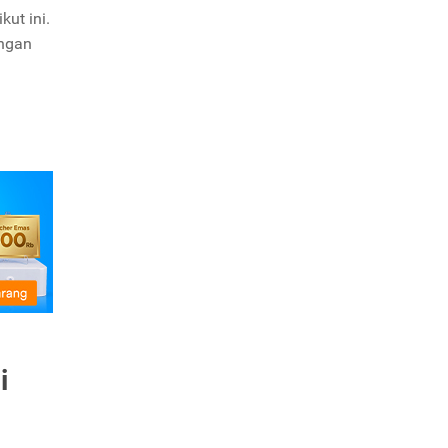
ut ini.
angan
i