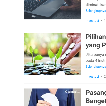
diminati ka
Selengkapny
Investasi
•
1
Piliha
yang P
Jika punya 
pada 4 inst
Selengkapny
Investasi
•
2
Pasang
Banget