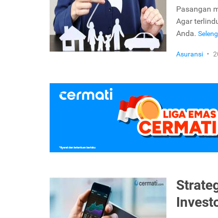
Pasangan mu
Agar terlin
Anda.
Selen
Asuransi
•
2
Strate
Invest