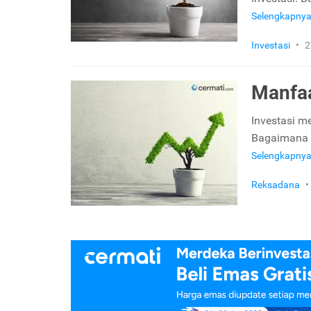
Selengkapny
Investasi
•
2
Manfaa
Investasi m
Bagaimana c
Selengkapny
Reksadana
•