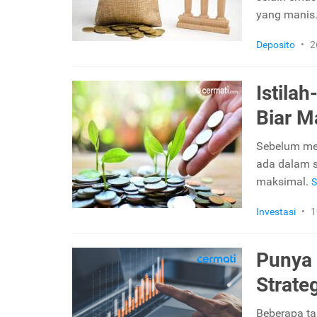
yang manis
Deposito
•
2
Istila
Biar M
Sebelum mem
ada dalam se
maksimal.
S
Investasi
•
1
Punya 
Strate
Beberapa ta