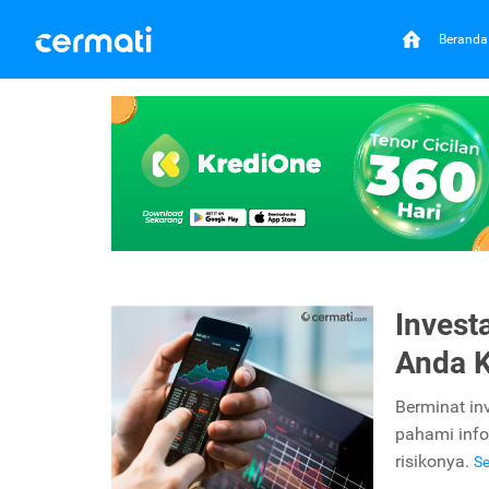
Beranda
Invest
Anda K
Berminat in
pahami info
risikonya.
S