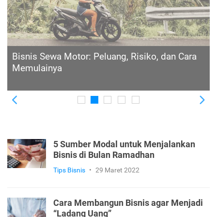
COGS (Cost of Goods Sold): Pengertian,
Manfaat, Formula, dan Cara Menghitung
Previous
Ne
5 Sumber Modal untuk Menjalankan
Bisnis di Bulan Ramadhan
Tips Bisnis
•
29 Maret 2022
Cara Membangun Bisnis agar Menjadi
“Ladang Uang”