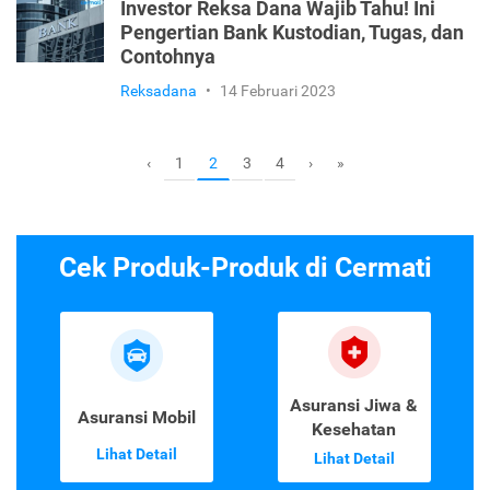
Investor Reksa Dana Wajib Tahu! Ini
Pengertian Bank Kustodian, Tugas, dan
Contohnya
Reksadana
•
14 Februari 2023
1
3
4
‹
2
›
»
Cek Produk-Produk di Cermati
Asuransi Jiwa &
Asuransi Mobil
Kesehatan
Lihat Detail
Lihat Detail