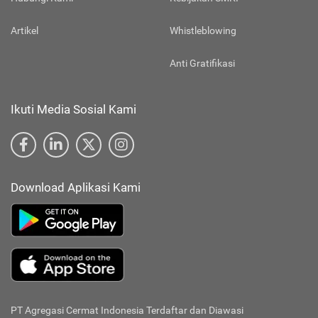
Artikel
Whistleblowing
Anti Gratifikasi
Ikuti Media Sosial Kami
Download Aplikasi Kami
PT Agregasi Cermat Indonesia
Terdaftar dan Diawasi