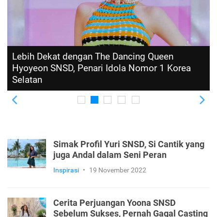
Lebih Dekat dengan The Dancing Queen
Hyoyeon SNSD, Penari Idola Nomor 1 Korea
Selatan
Previous
Ne
Simak Profil Yuri SNSD, Si Cantik yang
juga Andal dalam Seni Peran
Inspirasi
•
19 November 2022
Cerita Perjuangan Yoona SNSD
Sebelum Sukses, Pernah Gagal Casting