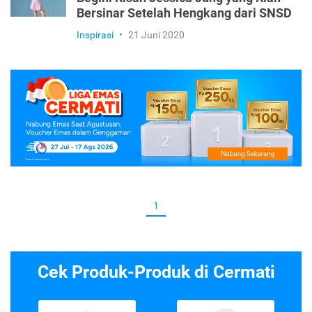
Bersinar Setelah Hengkang dari SNSD
Inspirasi
•
21 Juni 2020
1
Cek Produk-Produk di Cermati