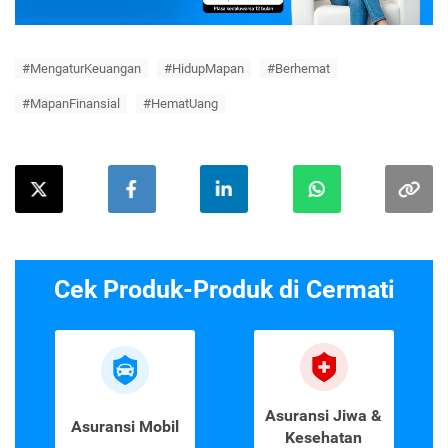
#MengaturKeuangan
#HidupMapan
#Berhemat
#MapanFinansial
#HematUang
Cek Produk-Produk di Cermati
Asuransi Jiwa &
Asuransi Mobil
Kesehatan