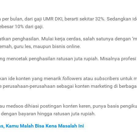
a per bulan, dari gaji UMR DKI, berarti sekitar 32%. Sedangkan i
besar 10% dari gaji.
tkan penghasilan. Mulai kerja cerdas, salah satunya dengan ‘m
emah, guru les, maupun bisnis online.
ng mencetak penghasilan ratusan juta rupiah. Misalnya profesi
an ide konten yang menarik
followers
atau
subscribers
untuk 
ke perusahaan-perusahaan sebagai konten marketing di berbaga
lau medsos dihiasi postingan konten keren, punya basis pengiku
e
dengan bayaran hingga ratusan juta rupiah.
as, Kamu Malah Bisa Kena Masalah Ini