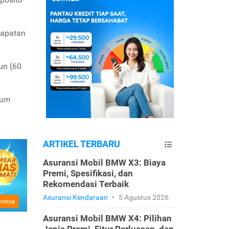
dapatan
un (60
turn
ARTIKEL TERBARU
Asuransi Mobil BMW X3: Biaya
Premi, Spesifikasi, dan
Rekomendasi Terbaik
Asuransi Kendaraan
•
5 Agustus 2026
Asuransi Mobil BMW X4: Pilihan