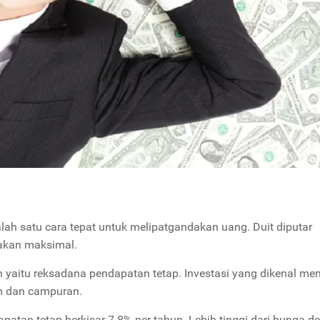
alah satu cara tepat untuk melipatgandakan uang. Duit diputar
 akan maksimal.
in yaitu reksadana pendapatan tetap. Investasi yang dikenal mem
am dan campuran.
patan tetap berkisar 7-8% per tahun. Lebih tinggi dari bunga d