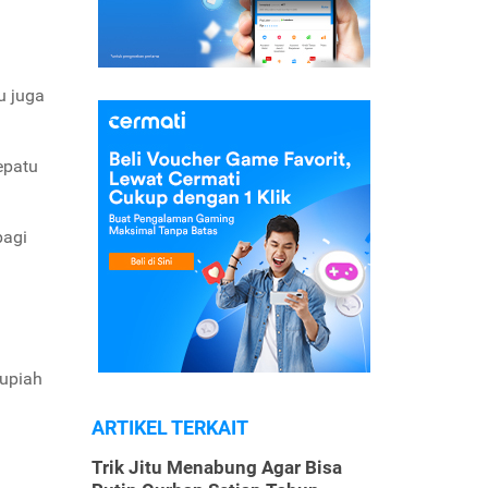
u juga
sepatu
pagi
rupiah
ARTIKEL TERKAIT
Trik Jitu Menabung Agar Bisa