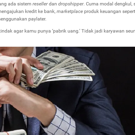
ang ada sistem
reseller
dan
dropshipper
. Cuma modal dengkul,
engajukan kredit ke bank,
marketplace
produk keuangan sepert
menggunakan paylater.
indak agar kamu punya ‘pabrik uang.’ Tidak jadi karyawan seu