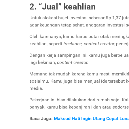
2. “Jual” keahlian
Untuk alokasi bujet investasi sebesar Rp 1,37 jut
agar keuangan tetap sehat, anggaran investasi se
Oleh karenanya, kamu harus putar otak meningka
keahlian, seperti
freelance, content creator,
penerj
Dengan kerja sampingan ini, kamu juga berpelua
lagi kekinian,
content creator.
Memang tak mudah karena kamu mesti memikirk
sosialmu
.
Kamu juga bisa menjual ide tersebut 
media.
Pekerjaan ini bisa dilakukan dari rumah saja. Ka
banyak, kamu bisa kebanjiran iklan atau
endors
Baca Juga:
Maksud Hati Ingin Utang Cepat Lun