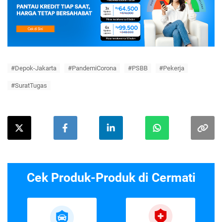
#Depok-Jakarta
#PandemiCorona
#PSBB
#Pekerja
#SuratTugas
Cek Produk-Produk di Cermati