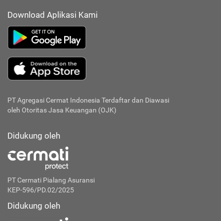
Download Aplikasi Kami
PT Agregasi Cermat Indonesia
Terdaftar dan Diawasi
oleh Otoritas Jasa Keuangan (OJK)
Didukung oleh
PT Cermati Pialang Asuransi
KEP-596/PD.02/2025
Didukung oleh