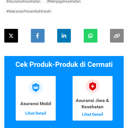
#AsuransiKesehatan
#MenjagaKesehatan
#MakananPenambahDarah
Cek Produk-Produk di Cermati
Asuransi Jiwa &
Asuransi Mobil
Kesehatan
Lihat Detail
Lihat Detail