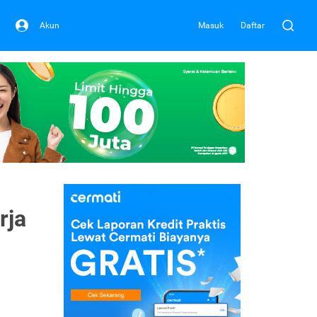
Akun
Masuk
Daftar
rja