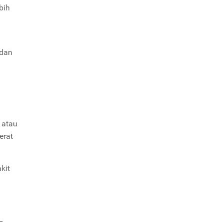
bih
 dan
 atau
erat
kit