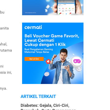
ibu
anita
ahal,
erutama
ni
ia ini,
nya.
ARTIKEL TERKAIT
Diabetes: Gejala, Ciri-Ciri,